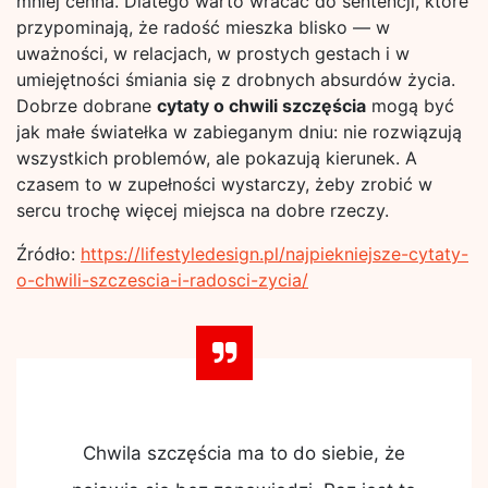
mniej cenna. Dlatego warto wracać do sentencji, które
przypominają, że radość mieszka blisko — w
uważności, w relacjach, w prostych gestach i w
umiejętności śmiania się z drobnych absurdów życia.
Dobrze dobrane
cytaty o chwili szczęścia
mogą być
jak małe światełka w zabieganym dniu: nie rozwiązują
wszystkich problemów, ale pokazują kierunek. A
czasem to w zupełności wystarczy, żeby zrobić w
sercu trochę więcej miejsca na dobre rzeczy.
Źródło:
https://lifestyledesign.pl/najpiekniejsze-cytaty-
o-chwili-szczescia-i-radosci-zycia/
Chwila szczęścia ma to do siebie, że