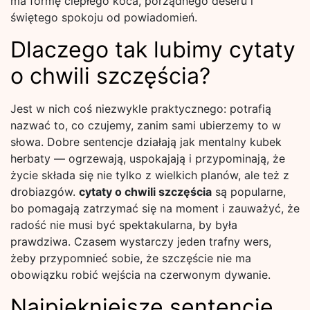
ma formę ciepłego koca, porządnego deseru i
świętego spokoju od powiadomień.
Dlaczego tak lubimy cytaty
o chwili szczęścia?
Jest w nich coś niezwykle praktycznego: potrafią
nazwać to, co czujemy, zanim sami ubierzemy to w
słowa. Dobre sentencje działają jak mentalny kubek
herbaty — ogrzewają, uspokajają i przypominają, że
życie składa się nie tylko z wielkich planów, ale też z
drobiazgów.
cytaty o chwili szczęścia
są popularne,
bo pomagają zatrzymać się na moment i zauważyć, że
radość nie musi być spektakularna, by była
prawdziwa. Czasem wystarczy jeden trafny wers,
żeby przypomnieć sobie, że szczęście nie ma
obowiązku robić wejścia na czerwonym dywanie.
Najpiękniejsze sentencje,