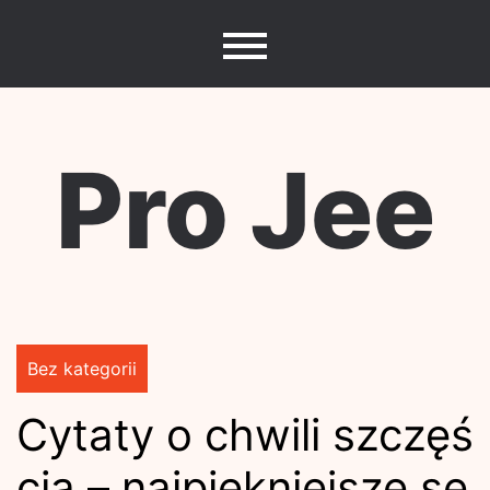
Skip
to
content
Pro Jee
Bez kategorii
Cytaty o chwili szczęś
cia – najpiękniejsze se