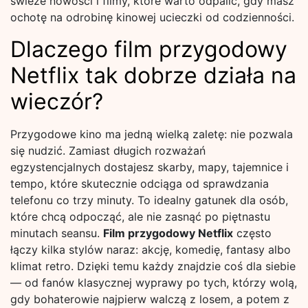
świeże nowości i filmy, które warto odpalić, gdy masz
ochotę na odrobinę kinowej ucieczki od codzienności.
Dlaczego film przygodowy
Netflix tak dobrze działa na
wieczór?
Przygodowe kino ma jedną wielką zaletę: nie pozwala
się nudzić. Zamiast długich rozważań
egzystencjalnych dostajesz skarby, mapy, tajemnice i
tempo, które skutecznie odciąga od sprawdzania
telefonu co trzy minuty. To idealny gatunek dla osób,
które chcą odpocząć, ale nie zasnąć po piętnastu
minutach seansu.
Film przygodowy Netflix
często
łączy kilka stylów naraz: akcję, komedię, fantasy albo
klimat retro. Dzięki temu każdy znajdzie coś dla siebie
— od fanów klasycznej wyprawy po tych, którzy wolą,
gdy bohaterowie najpierw walczą z losem, a potem z