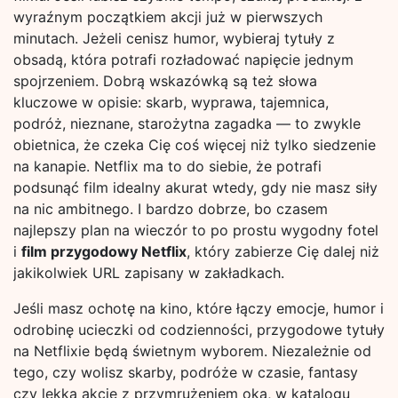
wyraźnym początkiem akcji już w pierwszych
minutach. Jeżeli cenisz humor, wybieraj tytuły z
obsadą, która potrafi rozładować napięcie jednym
spojrzeniem. Dobrą wskazówką są też słowa
kluczowe w opisie: skarb, wyprawa, tajemnica,
podróż, nieznane, starożytna zagadka — to zwykle
obietnica, że czeka Cię coś więcej niż tylko siedzenie
na kanapie. Netflix ma to do siebie, że potrafi
podsunąć film idealny akurat wtedy, gdy nie masz siły
na nic ambitnego. I bardzo dobrze, bo czasem
najlepszy plan na wieczór to po prostu wygodny fotel
i
film przygodowy Netflix
, który zabierze Cię dalej niż
jakikolwiek URL zapisany w zakładkach.
Jeśli masz ochotę na kino, które łączy emocje, humor i
odrobinę ucieczki od codzienności, przygodowe tytuły
na Netflixie będą świetnym wyborem. Niezależnie od
tego, czy wolisz skarby, podróże w czasie, fantasy
czy lekką akcję z przymrużeniem oka, w katalogu