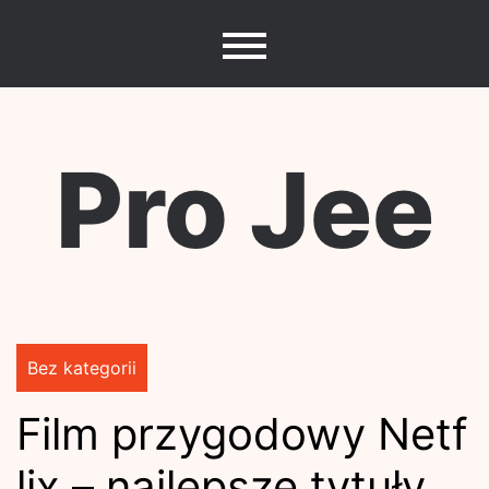
Skip
to
content
Pro Jee
Bez kategorii
Film przygodowy Netf
lix – najlepsze tytuły,