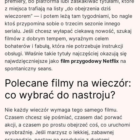
premiery, bo platforma lubi zaskakiwać tytułami, które
z miejsca trafiają na listy „do obejrzenia dziś
wieczorem” — i potem leżą tam tygodniami, bo nagle
ktoś przypomina sobie o trzecim sezonie innego
serialu. Jeśli chcesz wyłapać ciekawą nowość, szukaj
filmów z dobrym tempem, wyraźnym celem
bohaterów i fabułą, która nie potrzebuje instrukcji
obsługi. Właśnie takie tytuły najczęściej okazują się
najwdzięczniejsze jako
film przygodowy Netflix
na
spontaniczny seans.
Polecane filmy na wieczór:
co wybrać do nastroju?
Nie każdy wieczór wymaga tego samego filmu.
Czasem chcesz się pośmiać, czasem dać porwać
akcji, a czasem po prostu obejrzeć coś, co uruchomi
wyobraźnię. Jeśli marzysz o lekkiej, zabawnej
przygodzie, postaw na produkcje z duetami