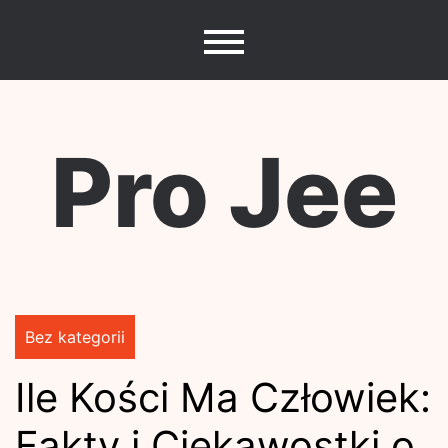
Skip
to
content
Pro Jee
Bez kategorii
Ile Kości Ma Człowiek:
Fakty i Ciekawostki o