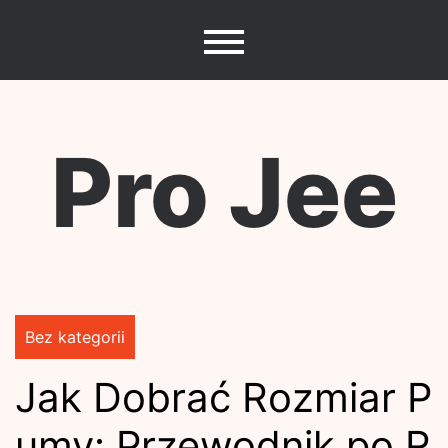
Skip
to
content
Pro Jee
Bez kategorii
Jak Dobrać Rozmiar P
umy: Przewodnik po R