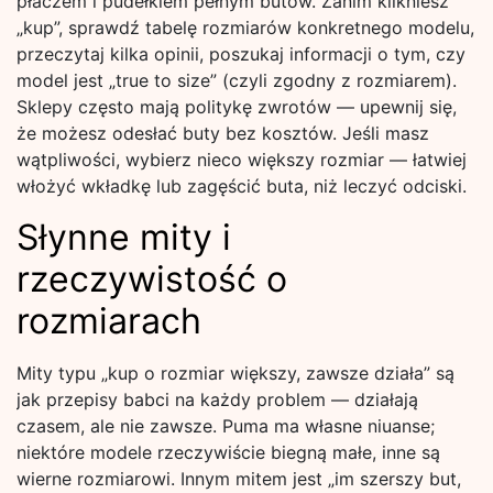
płaczem i pudełkiem pełnym butów. Zanim klikniesz
„kup”, sprawdź tabelę rozmiarów konkretnego modelu,
przeczytaj kilka opinii, poszukaj informacji o tym, czy
model jest „true to size” (czyli zgodny z rozmiarem).
Sklepy często mają politykę zwrotów — upewnij się,
że możesz odesłać buty bez kosztów. Jeśli masz
wątpliwości, wybierz nieco większy rozmiar — łatwiej
włożyć wkładkę lub zagęścić buta, niż leczyć odciski.
Słynne mity i
rzeczywistość o
rozmiarach
Mity typu „kup o rozmiar większy, zawsze działa” są
jak przepisy babci na każdy problem — działają
czasem, ale nie zawsze. Puma ma własne niuanse;
niektóre modele rzeczywiście biegną małe, inne są
wierne rozmiarowi. Innym mitem jest „im szerszy but,