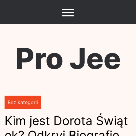
Skip
to
content
Pro Jee
Bez kategorii
Kim jest Dorota Świąt
ek? Odkryj Biografię,