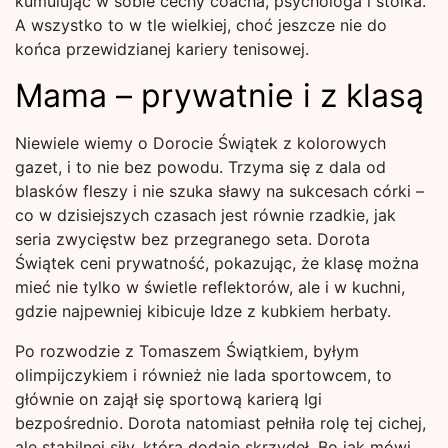
kumulując w sobie cechy coacha, psychologa i stoika.
A wszystko to w tle wielkiej, choć jeszcze nie do
końca przewidzianej kariery tenisowej.
Mama – prywatnie i z klasą
Niewiele wiemy o Dorocie Świątek z kolorowych
gazet, i to nie bez powodu. Trzyma się z dala od
blasków fleszy i nie szuka sławy na sukcesach córki –
co w dzisiejszych czasach jest równie rzadkie, jak
seria zwycięstw bez przegranego seta. Dorota
Świątek ceni prywatność, pokazując, że klasę można
mieć nie tylko w świetle reflektorów, ale i w kuchni,
gdzie najpewniej kibicuje Idze z kubkiem herbaty.
Po rozwodzie z Tomaszem Świątkiem, byłym
olimpijczykiem i również nie lada sportowcem, to
głównie on zajął się sportową karierą Igi
bezpośrednio. Dorota natomiast pełniła rolę tej cichej,
ale stabilnej siły, która dodaje skrzydeł. Bo jak mówi