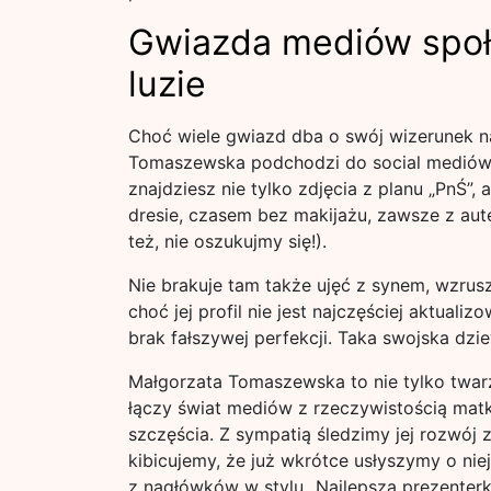
Gwiazda mediów społ
luzie
Choć wiele gwiazd dba o swój wizerunek na
Tomaszewska podchodzi do social mediów z
znajdziesz nie tylko zdjęcia z planu „PnŚ”,
dresie, czasem bez makijażu, zawsze z auten
też, nie oszukujmy się!).
Nie brakuje tam także ujęć z synem, wzrusz
choć jej profil nie jest najczęściej aktuali
brak fałszywej perfekcji. Taka swojska dzi
Małgorzata Tomaszewska to nie tylko twarz T
łączy świat mediów z rzeczywistością matk
szczęścia. Z sympatią śledzimy jej rozwój 
kibicujemy, że już wkrótce usłyszymy o niej
z nagłówków w stylu „Najlepsza prezenterk