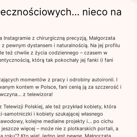
ecznościowych… nieco na
 Instagramie z chirurgiczną precyzją, Małgorzata
 pewnym dystansem i naturalnością. Na jej profilu
 ale też chwile z życia codziennego – czasem w
tycznością, którą tak pokochały jej fanki (i fani
ających momentów z pracy i odrobiny autoironii. I
zowanym kontem w Polsce, fani cenią ją za szczerość i
ewczyna… z telewizora!
elewizji Polskiej, ale też przykład kobiety, która
i-samotniczki i kobiety szukającej własnego
zawodowy, kolejne medialne projekty i… po cichu
 jeszcze więcej – może nie z plotkarskich portali, a
a roku”? Kto wie! Jedno jest pewne, Małgorzata