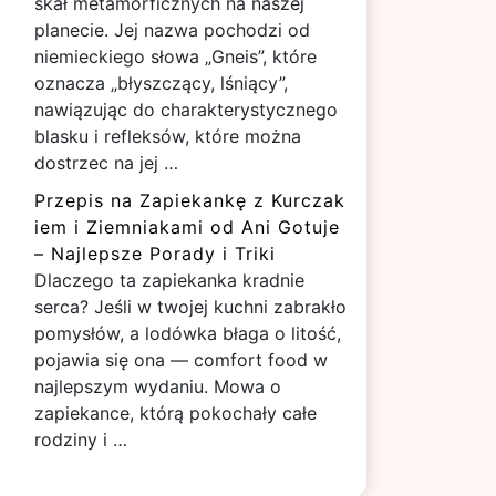
skał metamorficznych na naszej
planecie. Jej nazwa pochodzi od
niemieckiego słowa „Gneis”, które
oznacza „błyszczący, lśniący”,
nawiązując do charakterystycznego
blasku i refleksów, które można
dostrzec na jej …
Przepis na Zapiekankę z Kurczak
iem i Ziemniakami od Ani Gotuje
– Najlepsze Porady i Triki
Dlaczego ta zapiekanka kradnie
serca? Jeśli w twojej kuchni zabrakło
pomysłów, a lodówka błaga o litość,
pojawia się ona — comfort food w
najlepszym wydaniu. Mowa o
zapiekance, którą pokochały całe
rodziny i …