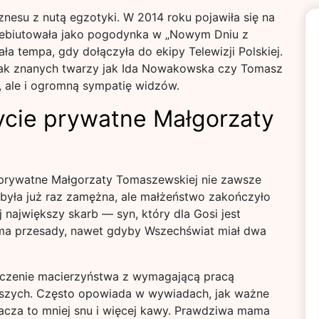
nesu z nutą egzotyki. W 2014 roku pojawiła się na
zadebiutowała jako pogodynka w „Nowym Dniu z
ała tempa, gdy dołączyła do ekipy Telewizji Polskiej.
tak znanych twarzy jak Ida Nowakowska czy Tomasz
, ale i ogromną sympatię widzów.
życie prywatne Małgorzaty
 prywatne Małgorzaty Tomaszewskiej nie zawsze
 była już raz zamężna, ale małżeństwo zakończyło
 największy skarb — syn, który dla Gosi jest
 ma przesady, nawet gdyby Wszechświat miał dwa
ączenie macierzyństwa z wymagającą pracą
ejszych. Często opowiada w wywiadach, jak ważne
znacza to mniej snu i więcej kawy. Prawdziwa mama