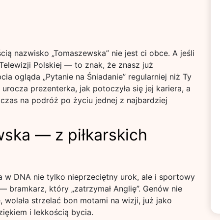
cią nazwisko „Tomaszewska” nie jest ci obce. A jeśli
lewizji Polskiej — to znak, że znasz już
a ogląda „Pytanie na Śniadanie” regularniej niż Ty
urocza prezenterka, jak potoczyła się jej kariera, a
 czas na podróż po życiu jednej z najbardziej
ska — z piłkarskich
w DNA nie tylko nieprzeciętny urok, ale i sportowy
— bramkarz, który „zatrzymał Anglię”. Genów nie
 wolała strzelać bon motami na wizji, już jako
iękiem i lekkością bycia.