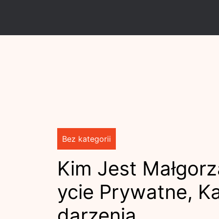
Skip
to
content
Bez kategorii
Kim Jest Małgor
ycie Prywatne, K
darzenia