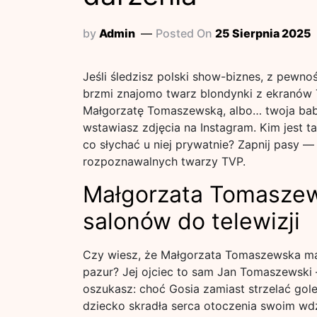
by
Admin
Posted On
25 Sierpnia 2025
Jeśli śledzisz polski show-biznes, z pewnoś
brzmi znajomo twarz blondynki z ekranów Te
Małgorzatę Tomaszewską, albo… twoja babci
wstawiasz zdjęcia na Instagram. Kim jest ta 
co słychać u niej prywatnie? Zapnij pasy —
rozpoznawalnych twarzy TVP.
Małgorzata Tomaszew
salonów do telewizji
Czy wiesz, że Małgorzata Tomaszewska ma 
pazur? Jej ojciec to sam Jan Tomaszewski 
oszukasz: choć Gosia zamiast strzelać gole,
dziecko skradła serca otoczenia swoim wdz