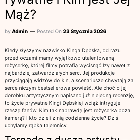
Mąż?
by
Admin
Posted On
23 Stycznia 2026
Kiedy słyszymy nazwisko Kinga Dębska, od razu
przed oczami mamy wyjątkowo utalentowaną
reżyserkę, której filmy potrafią wycisnąć łzy nawet z
najbardziej zatwardziałych serc. Jej produkcje
przyciągają widzów do kin, a scenariusze chwytają za
serce niczym bestsellerowa powieść. Ale choć o jej
dorobku artystycznym napisano już niejedną recenzję,
to życie prywatne Kingi Dębskiej wciąż intryguje
rzeszę fanów. Kim tak naprawdę jest reżyserka poza
kamerą? I kto dzieli z nią codzienne życie? Dziś
uchylamy rąbka tajemnicy.
Tornado z duszą artysty –