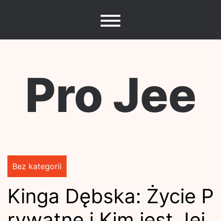
Skip
to
content
Pro Jee
Bez kategorii
Kinga Dębska: Życie P
rywatne i Kim jest Jej