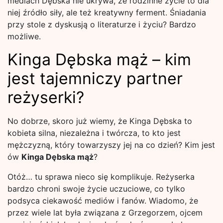
mediach Dębska nie ukrywa, że rodzinne życie to dla
niej źródło siły, ale też kreatywny ferment. Śniadania
przy stole z dyskusją o literaturze i życiu? Bardzo
możliwe.
Kinga Dębska mąż – kim
jest tajemniczy partner
reżyserki?
No dobrze, skoro już wiemy, że Kinga Dębska to
kobieta silna, niezależna i twórcza, to kto jest
mężczyzną, który towarzyszy jej na co dzień? Kim jest
ów
Kinga Dębska mąż
?
Otóż… tu sprawa nieco się komplikuje. Reżyserka
bardzo chroni swoje życie uczuciowe, co tylko
podsyca ciekawość mediów i fanów. Wiadomo, że
przez wiele lat była związana z Grzegorzem, ojcem