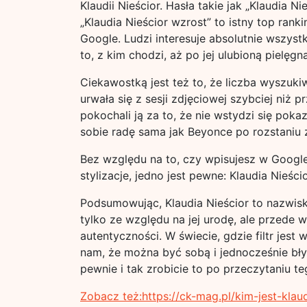
Klaudii Nieścior. Hasła takie jak „Klaudia Ni
„Klaudia Nieścior wzrost” to istny top ranki
Google. Ludzi interesuje absolutnie wszystk
to, z kim chodzi, aż po jej ulubioną pielęgn
Ciekawostką jest też to, że liczba wyszuk
urwała się z sesji zdjęciowej szybciej niż p
pokochali ją za to, że nie wstydzi się poka
sobie radę sama jak Beyonce po rozstaniu z
Bez względu na to, czy wpisujesz w Google 
stylizacje, jedno jest pewne: Klaudia Nieśc
Podsumowując, Klaudia Nieścior to nazwis
tylko ze względu na jej urodę, ale przede w
autentyczności. W świecie, gdzie filtr jest
nam, że można być sobą i jednocześnie błysz
pewnie i tak zrobicie to po przeczytaniu te
Zobacz też:https://ck-mag.pl/kim-jest-klau