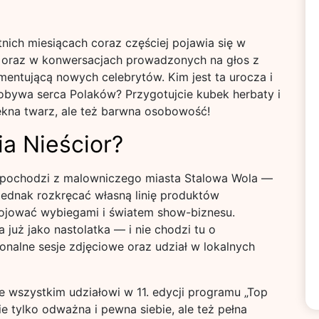
nich miesiącach coraz częściej pojawia się w
h oraz w konwersacjach prowadzonych na głos z
entującą nowych celebrytów. Kim jest ta urocza i
bywa serca Polaków? Przygotujcie kubek herbaty i
piękna twarz, ale też barwna osobowość!
ia Nieścior?
 i pochodzi z malowniczego miasta Stalowa Wola —
jednak rozkręcać własną linię produktów
ojować wybiegami i światem show-biznesu.
 już jako nastolatka — i nie chodzi tu o
onalne sesje zdjęciowe oraz udział w lokalnych
wszystkim udziałowi w 11. edycji programu „Top
ie tylko odważna i pewna siebie, ale też pełna