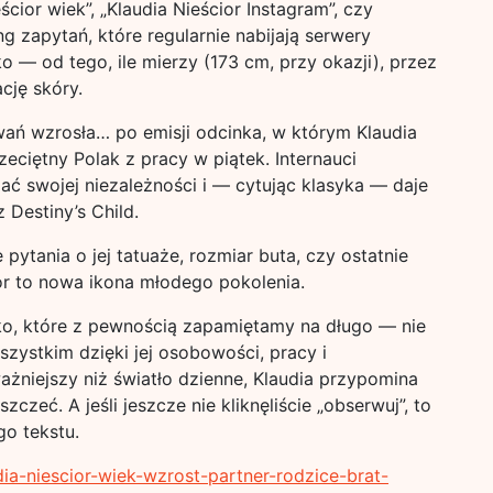
eścior wiek”, „Klaudia Nieścior Instagram”, czy
ng zapytań, które regularnie nabijają serwery
o — od tego, ile mierzy (173 cm, przy okazji), przez
ację skóry.
iwań wzrosła… po emisji odcinka, w którym Klaudia
rzeciętny Polak z pracy w piątek. Internauci
zać swojej niezależności i — cytując klasyka — daje
 Destiny’s Child.
pytania o jej tatuaże, rozmiar buta, czy ostatnie
ior to nowa ikona młodego pokolenia.
ko, które z pewnością zapamiętamy na długo — nie
szystkim dzięki jej osobowości, pracy i
 ważniejszy niż światło dzienne, Klaudia przypomina
czeć. A jeśli jeszcze nie kliknęliście „obserwuj”, to
go tekstu.
dia-niescior-wiek-wzrost-partner-rodzice-brat-