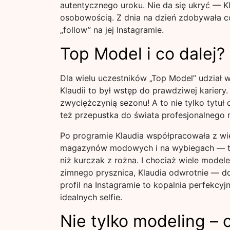
autentycznego uroku. Nie da się ukryć — Kla
osobowością. Z dnia na dzień zdobywała co
„follow” na jej Instagramie.
Top Model i co dalej?
Dla wielu uczestników „Top Model” udział w
Klaudii to był wstęp do prawdziwej kariery.
zwyciężczynią sezonu! A to nie tylko tytuł 
też przepustka do świata profesjonalnego 
Po programie Klaudia współpracowała z wi
magazynów modowych i na wybiegach — ta
niż kurczak z rożna. I chociaż wiele mode
zimnego prysznica, Klaudia odwrotnie — do
profil na Instagramie to kopalnia perfekcyj
idealnych selfie.
Nie tylko modeling –