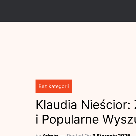
Skip
to
content
Bez kategorii
Klaudia Nieścior:
i Popularne Wysz
by
Admin
Posted On
3 Sierpnia 2025