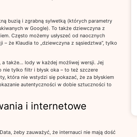
ękną buzią i zgrabną sylwetką (których parametry
zukiwanych w Google). To także dziewczyna z
kiem. Często możemy usłyszeć od naocznych
i – że Klaudia to „dziewczyna z sąsiedztwa”, tylko
 a także… lody w każdej możliwej wersji. Jej
e tylko filtr i błysk oka – to też szczere
ty, która nie wstydzi się pokazać, że za błyskiem
pokazanie autentyczności w dobie sztuczności to
ania i internetowe
Data, żeby zauważyć, że internauci nie mają dość