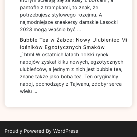
którym ścierają się sandały z botkami, a
pantofle z trampkami, to znak, że
potrzebujesz stylowego rozejmu. A
najmodniejsze sneakersy damskie Lasocki
2023 mogą właśnie być …
Bubble Tea w Żabce: Nowy Ulubieniec Mi
łośników Egzotycznych Smaków
„`html W ostatnich latach polski rynek
napojów zyskał kilku nowych, egzotycznych
ulubieńców, a jednym z nich jest bubble tea,
znane także jako boba tea. Ten oryginalny
napój, pochodzący z Tajwanu, zdobył serca
wielu …
Proudly Powered By WordPress