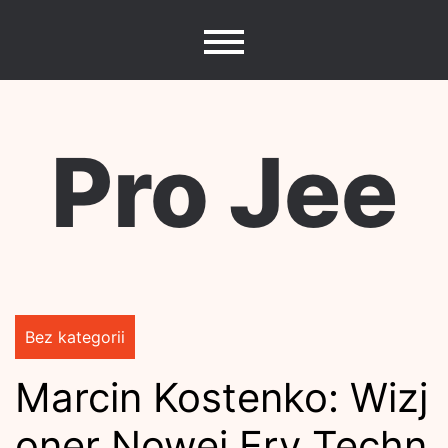
Skip
to
content
Pro Jee
Bez kategorii
Marcin Kostenko: Wizj
oner Nowej Ery Techn