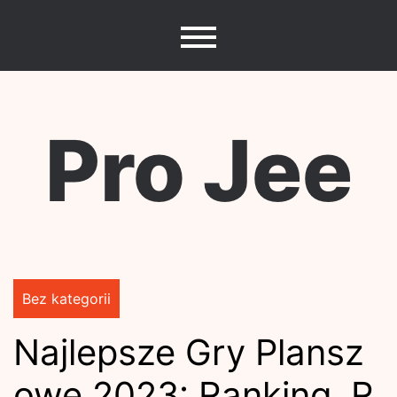
Skip
to
content
Pro Jee
Bez kategorii
Najlepsze Gry Plansz
owe 2023: Ranking, R