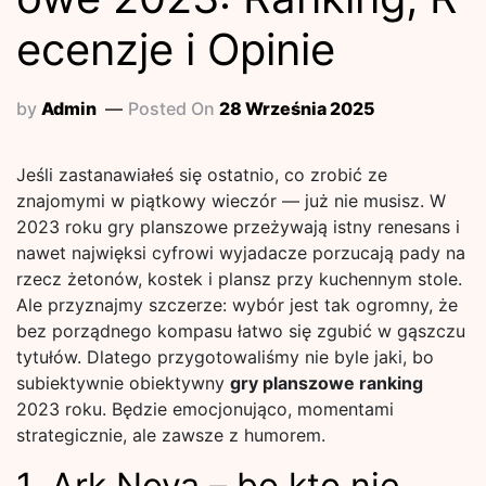
ecenzje i Opinie
by
Admin
Posted On
28 Września 2025
Jeśli zastanawiałeś się ostatnio, co zrobić ze
znajomymi w piątkowy wieczór — już nie musisz. W
2023 roku gry planszowe przeżywają istny renesans i
nawet najwięksi cyfrowi wyjadacze porzucają pady na
rzecz żetonów, kostek i plansz przy kuchennym stole.
Ale przyznajmy szczerze: wybór jest tak ogromny, że
bez porządnego kompasu łatwo się zgubić w gąszczu
tytułów. Dlatego przygotowaliśmy nie byle jaki, bo
subiektywnie obiektywny
gry planszowe ranking
2023 roku. Będzie emocjonująco, momentami
strategicznie, ale zawsze z humorem.
1. Ark Nova – bo kto nie