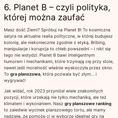
6. Planet B – czyli polityka,
której można zaufać
Masz dość Ziemi? Spróbuj na Planet B! To kosmiczna
satyra na aktualne realia polityczne, w której budujesz
kolonię, ale niekoniecznie zgodnie z etyką. Bribing,
manipulacje i korupcja to chleb powszedni – i nikt się
tego nie wstydzi. Planet B bawi inteligentnym
humorem i mechanikami, które trzymają cię przy stole,
nawet jeśli moralność właśnie wyskoczyła przez okno.
To
gra planszowa
, która pozwala być złym… i
wygrywać!
Jak widać, rok 2023 przyniósł wiele znakomitych
pozycji, które urzekają nie tylko mechaniką, ale też
klimatem i wykonaniem. Nasz
gry planszowe ranking
to zaledwie wycinek planszowego tortu, ale mamy
nadzieję, że pomoże ci w wyborze idealnej gry na