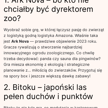
chciałby być dyrektorem
zoo?
Wyobraź sobie grę, w której łączysz pasję do zwierząt
z logistyką godną logistyka Amazona. Właśnie taka
jest
Ark Nova
— prawdziwe objawienie 2023 roku.
Gracze rywalizują o stworzenie najbardziej
innowacyjnego ogrodu zoologicznego. Co chwilę
trzeba decydować: panda czy sauna dla pingwinów?
Gra miesza ekonomię z ekologią i strategiczne
planowanie z… miłością do zwierzaków. Przygotuj się
na spory box i jeszcze większą dawkę zabawy!
2. Bitoku – japoński las
pełen duchów i punktów
Bitoku to nie tyle gra, co medytacja w kartonowym