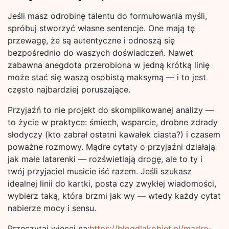
Jeśli masz odrobinę talentu do formułowania myśli,
spróbuj stworzyć własne sentencje. One mają tę
przewagę, że są autentyczne i odnoszą się
bezpośrednio do waszych doświadczeń. Nawet
zabawna anegdota przerobiona w jedną krótką linię
może stać się waszą osobistą maksymą — i to jest
często najbardziej poruszające.
Przyjaźń to nie projekt do skomplikowanej analizy —
to życie w praktyce: śmiech, wsparcie, drobne zdrady
słodyczy (kto zabrał ostatni kawałek ciasta?) i czasem
poważne rozmowy. Mądre cytaty o przyjaźni działają
jak małe latarenki — rozświetlają drogę, ale to ty i
twój przyjaciel musicie iść razem. Jeśli szukasz
idealnej linii do kartki, posta czy zwykłej wiadomości,
wybierz taką, która brzmi jak wy — wtedy każdy cytat
nabierze mocy i sensu.
Przeczytaj więcej na:
https://blogdlakobiet.pl/madre-