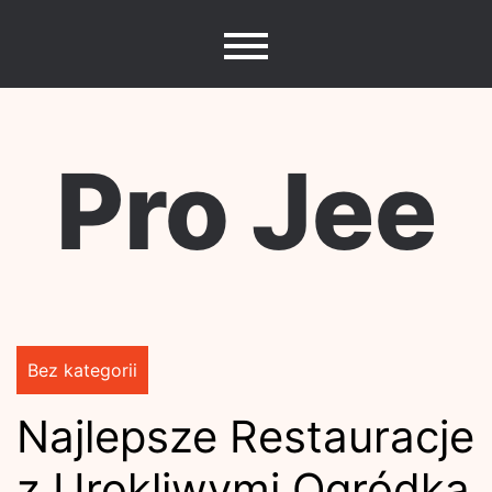
Skip
to
content
Pro Jee
Bez kategorii
Najlepsze Restauracje
z Urokliwymi Ogródka