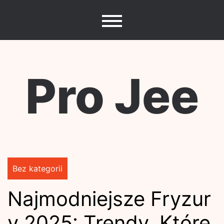
Skip
to
content
Pro Jee
Bez kategorii
Najmodniejsze Fryzur
y 2025: Trendy, Które