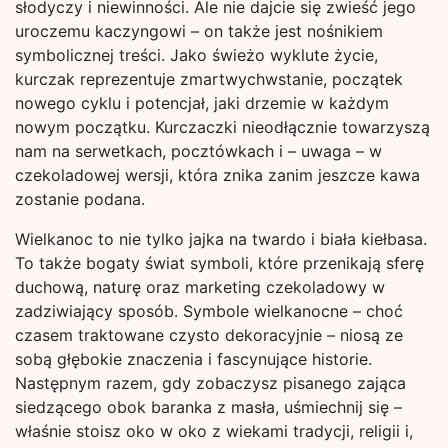
słodyczy i niewinności. Ale nie dajcie się zwieść jego
uroczemu kaczyngowi – on także jest nośnikiem
symbolicznej treści. Jako świeżo wyklute życie,
kurczak reprezentuje zmartwychwstanie, początek
nowego cyklu i potencjał, jaki drzemie w każdym
nowym początku. Kurczaczki nieodłącznie towarzyszą
nam na serwetkach, pocztówkach i – uwaga – w
czekoladowej wersji, która znika zanim jeszcze kawa
zostanie podana.
Wielkanoc to nie tylko jajka na twardo i biała kiełbasa.
To także bogaty świat symboli, które przenikają sferę
duchową, naturę oraz marketing czekoladowy w
zadziwiający sposób. Symbole wielkanocne – choć
czasem traktowane czysto dekoracyjnie – niosą ze
sobą głębokie znaczenia i fascynujące historie.
Następnym razem, gdy zobaczysz pisanego zająca
siedzącego obok baranka z masła, uśmiechnij się –
właśnie stoisz oko w oko z wiekami tradycji, religii i,