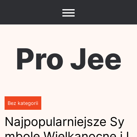
Skip
to
content
Pro Jee
Bez kategorii
Najpopularniejsze Sy
mbole Wielkanocne i I