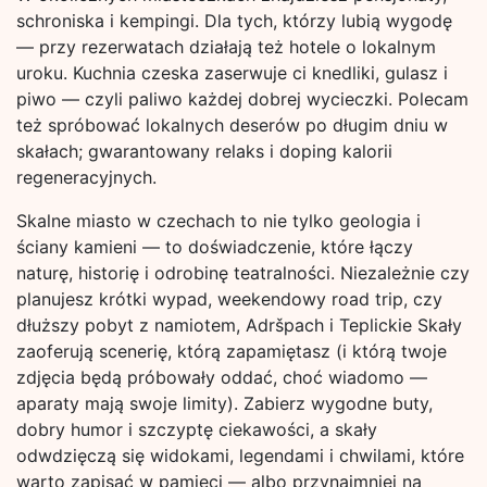
schroniska i kempingi. Dla tych, którzy lubią wygodę
— przy rezerwatach działają też hotele o lokalnym
uroku. Kuchnia czeska zaserwuje ci knedliki, gulasz i
piwo — czyli paliwo każdej dobrej wycieczki. Polecam
też spróbować lokalnych deserów po długim dniu w
skałach; gwarantowany relaks i doping kalorii
regeneracyjnych.
Skalne miasto w czechach to nie tylko geologia i
ściany kamieni — to doświadczenie, które łączy
naturę, historię i odrobinę teatralności. Niezależnie czy
planujesz krótki wypad, weekendowy road trip, czy
dłuższy pobyt z namiotem, Adršpach i Teplickie Skały
zaoferują scenerię, którą zapamiętasz (i którą twoje
zdjęcia będą próbowały oddać, choć wiadomo —
aparaty mają swoje limity). Zabierz wygodne buty,
dobry humor i szczyptę ciekawości, a skały
odwdzięczą się widokami, legendami i chwilami, które
warto zapisać w pamięci — albo przynajmniej na