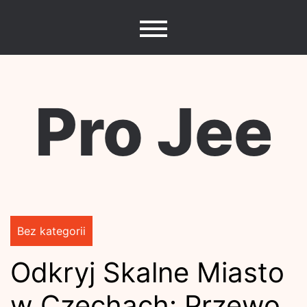
Skip
to
content
Pro Jee
Bez kategorii
Odkryj Skalne Miasto
w Czechach: Przewo