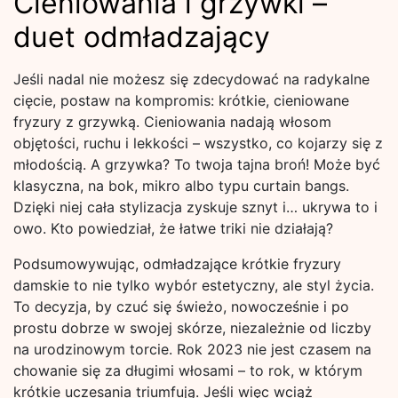
Cieniowania i grzywki –
duet odmładzający
Jeśli nadal nie możesz się zdecydować na radykalne
cięcie, postaw na kompromis: krótkie, cieniowane
fryzury z grzywką. Cieniowania nadają włosom
objętości, ruchu i lekkości – wszystko, co kojarzy się z
młodością. A grzywka? To twoja tajna broń! Może być
klasyczna, na bok, mikro albo typu curtain bangs.
Dzięki niej cała stylizacja zyskuje sznyt i… ukrywa to i
owo. Kto powiedział, że łatwe triki nie działają?
Podsumowywując, odmładzające krótkie fryzury
damskie to nie tylko wybór estetyczny, ale styl życia.
To decyzja, by czuć się świeżo, nowocześnie i po
prostu dobrze w swojej skórze, niezależnie od liczby
na urodzinowym torcie. Rok 2023 nie jest czasem na
chowanie się za długimi włosami – to rok, w którym
krótkie uczesania triumfują. Jeśli więc wciąż