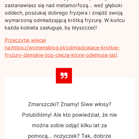
zastanawiasz się nad metamorfozą… weź głęboki
oddech, poszukaj dobrego fryzjera i znajdź swoją
wymarzoną odmładzającą krótką fryzurę. W końcu
każda kobieta zasługuje, by błyszczeć!
Przeczytaj więcej
na:https://womensblog.pl/odmladzajace-krotkie-
fryzury-damskie-top-ciecia-ktore-odejmuja-lat/
.
Zmarszczki? Znamy! Siwe włosy?
Polubiliśmy! Ale kto powiedział, że nie
można sobie odjąć kilku lat za
pomocą… nożyczek? Tak, dobrze