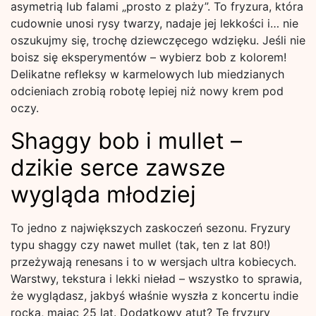
asymetrią lub falami „prosto z plaży”. To fryzura, która
cudownie unosi rysy twarzy, nadaje jej lekkości i… nie
oszukujmy się, trochę dziewczęcego wdzięku. Jeśli nie
boisz się eksperymentów – wybierz bob z kolorem!
Delikatne refleksy w karmelowych lub miedzianych
odcieniach zrobią robotę lepiej niż nowy krem pod
oczy.
Shaggy bob i mullet –
dzikie serce zawsze
wygląda młodziej
To jedno z największych zaskoczeń sezonu. Fryzury
typu shaggy czy nawet mullet (tak, ten z lat 80!)
przeżywają renesans i to w wersjach ultra kobiecych.
Warstwy, tekstura i lekki nieład – wszystko to sprawia,
że wyglądasz, jakbyś właśnie wyszła z koncertu indie
rocka, mając 25 lat. Dodatkowy atut? Te fryzury