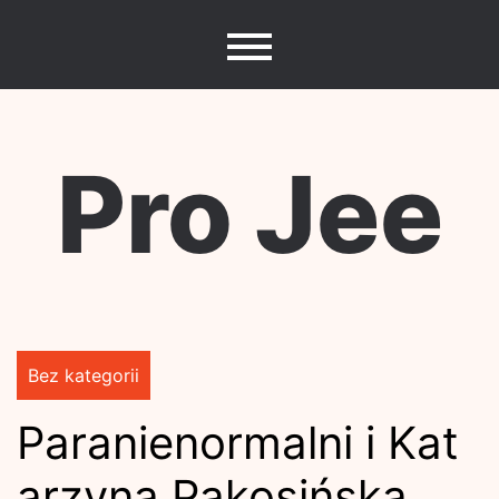
Skip
to
content
Pro Jee
Bez kategorii
Paranienormalni i Kat
arzyna Pakosińska