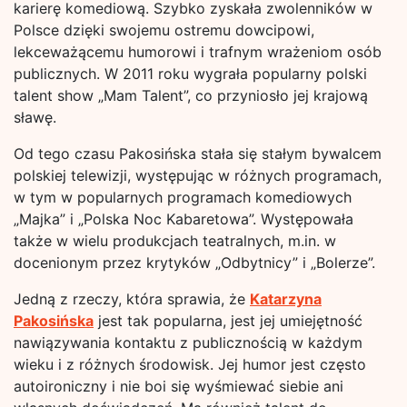
karierę komediową. Szybko zyskała zwolenników w
Polsce dzięki swojemu ostremu dowcipowi,
lekceważącemu humorowi i trafnym wrażeniom osób
publicznych. W 2011 roku wygrała popularny polski
talent show „Mam Talent”, co przyniosło jej krajową
sławę.
Od tego czasu Pakosińska stała się stałym bywalcem
polskiej telewizji, występując w różnych programach,
w tym w popularnych programach komediowych
„Majka” i „Polska Noc Kabaretowa”. Występowała
także w wielu produkcjach teatralnych, m.in. w
docenionym przez krytyków „Odbytnicy” i „Bolerze”.
Jedną z rzeczy, która sprawia, że
Katarzyna
Pakosińska
jest tak popularna, jest jej umiejętność
nawiązywania kontaktu z publicznością w każdym
wieku i z różnych środowisk. Jej humor jest często
autoironiczny i nie boi się wyśmiewać siebie ani