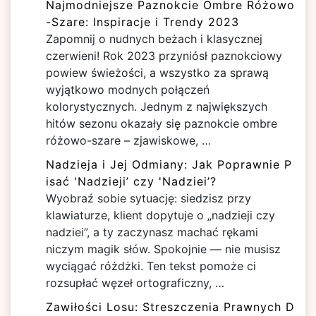
Najmodniejsze Paznokcie Ombre Różowo
-Szare: Inspiracje i Trendy 2023
Zapomnij o nudnych beżach i klasycznej
czerwieni! Rok 2023 przyniósł paznokciowy
powiew świeżości, a wszystko za sprawą
wyjątkowo modnych połączeń
kolorystycznych. Jednym z największych
hitów sezonu okazały się paznokcie ombre
różowo-szare – zjawiskowe, …
Nadzieja i Jej Odmiany: Jak Poprawnie P
isać 'Nadzieji’ czy 'Nadziei’?
Wyobraź sobie sytuację: siedzisz przy
klawiaturze, klient dopytuje o „nadzieji czy
nadziei”, a ty zaczynasz machać rękami
niczym magik słów. Spokojnie — nie musisz
wyciągać różdżki. Ten tekst pomoże ci
rozsupłać węzeł ortograficzny, …
Zawiłości Losu: Streszczenia Prawnych D