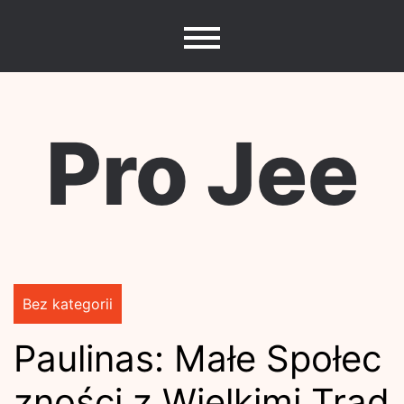
Skip
to
content
Pro Jee
Bez kategorii
Paulinas: Małe Społec
zności z Wielkimi Trad