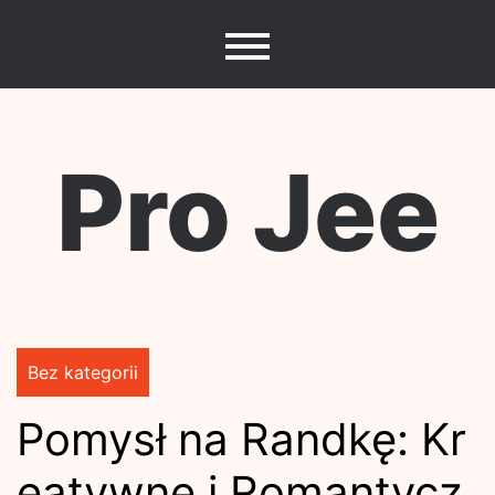
Skip
to
content
Pro Jee
Bez kategorii
Pomysł na Randkę: Kr
eatywne i Romantycz