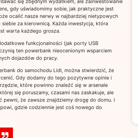
dawać się zbędnym wydatkiem, ale zainwestowanie
ens, gdy uświadomimy sobie, jak praktyczne jest
może ocalić nasze nerwy w najbardziej nietypowych
iebie za kierownicą. Każda inwestycja, która
est warta każdego grosza.
dodatkowe funkcjonalności (jak porty USB
 czynią ten powerbank nieocenionym wsparciem
nych dojazdów do pracy.
erbank do samochodu Lidl, można stwierdzić, że
ycenić. Gdy dodamy do tego pozytywne opinie i
rzędzie, które powinno znaleźć się w arsenale
tórej się poruszamy, czasami nas zaskakuje, ale
pewni, że zawsze znajdziemy drogę do domu. I
epowi, gdzie codziennie jest coś nowego do