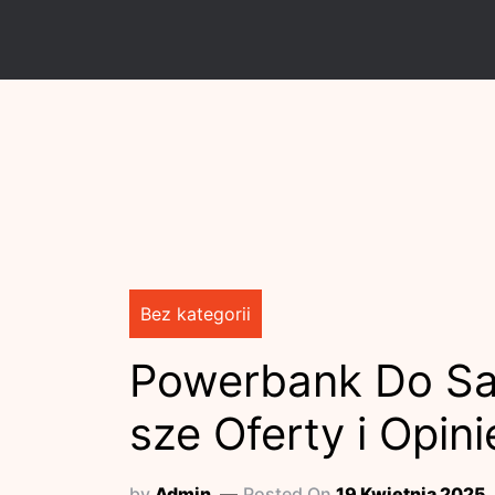
Skip
to
content
Bez kategorii
Powerbank Do Sa
sze Oferty i Opi
by
Admin
Posted On
19 Kwietnia 2025