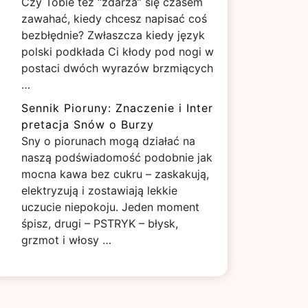
Czy Tobie też “zdarza” się czasem
zawahać, kiedy chcesz napisać coś
bezbłędnie? Zwłaszcza kiedy język
polski podkłada Ci kłody pod nogi w
postaci dwóch wyrazów brzmiących
…
Sennik Pioruny: Znaczenie i Inter
pretacja Snów o Burzy
Sny o piorunach mogą działać na
naszą podświadomość podobnie jak
mocna kawa bez cukru – zaskakują,
elektryzują i zostawiają lekkie
uczucie niepokoju. Jeden moment
śpisz, drugi – PSTRYK – błysk,
grzmot i włosy …