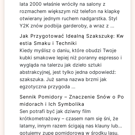
lata 2000 właśnie wróciły na salony z
rozmachem większym niż telefon na klapkę
otwierany jednym ruchem nadgarstka. Styl
Y2K znów podbija garderoby, a wraz z …
Jak Przygotować Idealną Szakszukę: Kw
estia Smaku i Techniki
Kiedy myślisz o daniu, które obudzi Twoje
kubki smakowe lepiej niż poranny espresso i
wygląda na talerzu jak dzieło sztuki
abstrakcyjnej, jest tylko jedna odpowiedź:
szakszuka. Już sama nazwa brzmi jak
egzotyczna przygoda …
Sennik Pomidory – Znaczenie Snów o Po
midorach i Ich Symbolika
Sen potrafi być jak dziwny film
krótkometrażowy – czasem nam się śni, że
latamy, innym razem ścigają nas klauny lub…
gotujemy zupę pomidorową w środku lasu.