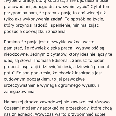
„Wybierz pracę, którą kochasz, a nie będziesz musiał
pracować ani jednego dnia w swoim życiu”. Cytat ten
przypomina nam, że praca z pasją to coś więcej niż
tylko akt wykonywania zadań. To sposób na życie,
który przynosi radość i spełnienie, minimalizując
poczucie obowiązku i znużenia.
Pomimo że pasja jest niezwykle ważna, warto
pamiętać, że również ciężka praca i wytrwałość są
nieodzowne. Jednym z cytatów, który idealnie łączy te
idee, są słowa Thomasa Edisona: „Geniusz to jeden
procent inspiracji i dziewięćdziesiąt dziewięć procent
potu”. Edison podkreśla, że chociaż inspiracja jest
cudownym początkiem, to jej prawdziwe
urzeczywistnienie wymaga ogromnego wysiłku i
zaangażowania.
Na naszej drodze zawodowej nie zawsze jest różowo.
Czasami możemy napotkać na przeszkody, które chcą
nas zniechęcić. Wówczas warto przypomnieć sobie