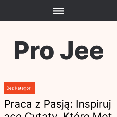
Skip
to
content
Pro Jee
Bez kategorii
Praca z Pasją: Inspiruj
ące Cytaty, Które Mot