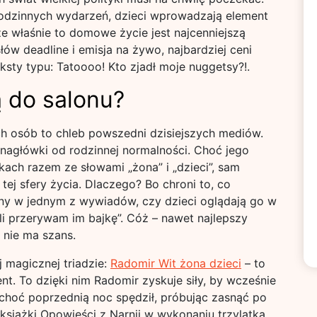
rodzinnych wydarzeń, dzieci wprowadzają element
że właśnie to domowe życie jest najcenniejszą
łów deadline i emisja na żywo, najbardziej ceni
ksty typu: Tatoooo! Kto zjadł moje nuggetsy?!.
 do salonu?
 osób to chleb powszedni dzisiejszych mediów.
nagłówki od rodzinnej normalności. Choć jego
ach razem ze słowami „żona” i „dzieci”, sam
 tej sfery życia. Dlaczego? Bo chroni to, co
any w jednym z wywiadów, czy dzieci oglądają go w
jeśli przerywam im bajkę”. Cóż – nawet najlepszy
 nie ma szans.
 magicznej triadzie:
Radomir Wit żona dzieci
– to
t. To dzięki nim Radomir zyskuje siły, by wcześnie
 choć poprzednią noc spędził, próbując zasnąć po
 książki Opowieści z Narnii w wykonaniu trzylatka.