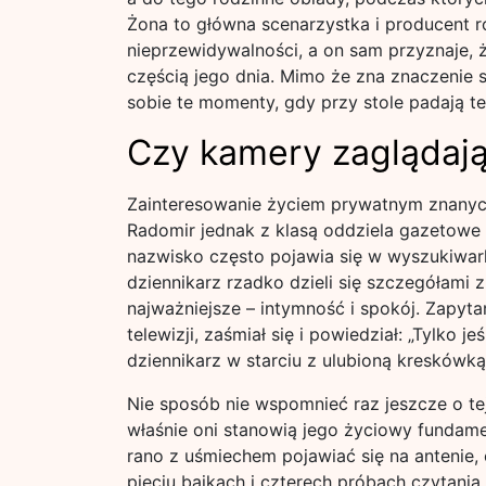
Żona to główna scenarzystka i producent 
nieprzewidywalności, a on sam przyznaje, 
częścią jego dnia. Mimo że zna znaczenie s
sobie te momenty, gdy przy stole padają te
Czy kamery zaglądają
Zainteresowanie życiem prywatnym znanych
Radomir jednak z klasą oddziela gazetowe 
nazwisko często pojawia się w wyszukiwark
dziennikarz rzadko dzieli się szczegółami z
najważniejsze – intymność i spokój. Zapyt
telewizji, zaśmiał się i powiedział: „Tylko 
dziennikarz w starciu z ulubioną kreskówką
Nie sposób nie wspomnieć raz jeszcze o tej
właśnie oni stanowią jego życiowy fundamen
rano z uśmiechem pojawiać się na antenie,
pięciu bajkach i czterech próbach czytania