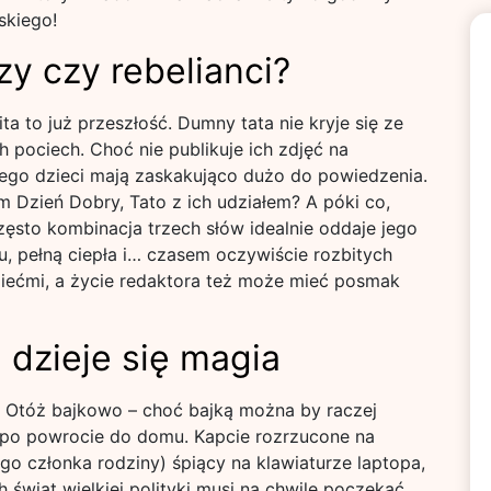
skiego!
zy czy rebelianci?
a to już przeszłość. Dumny tata nie kryje się ze
 pociech. Choć nie publikuje ich zdjęć na
 jego dzieci mają zaskakująco dużo do powiedzenia.
 Dzień Dobry, Tato z ich udziałem? A póki co,
zęsto kombinacja trzech słów idealnie oddaje jego
u, pełną ciepła i… czasem oczywiście rozbitych
ziećmi, a życie redaktora też może mieć posmak
 dzieje się magia
 Otóż bajkowo – choć bajką można by raczej
 po powrocie do domu. Kapcie rozrzucone na
ego członka rodziny) śpiący na klawiaturze laptopa,
 świat wielkiej polityki musi na chwilę poczekać.