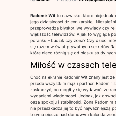
Radomir Wit
to nazwisko, które niejednokr
jego działalności dziennikarskiej. Niezale
przeprowadza błyskotliwe wywiady czy rela
większość telewidzów. A jak to wygląda po
poranku – budzik czy żona? Czy dzieci mó
się razem w świat prywatnych sekretów Rad
które nieco różnią się od blasku studyjnych
Miłość w czasach tele
Choć na ekranie Radomir Wit znany jest ze
przede wszystkim mąż i partner. Radomir 
zaskoczyć, bo mógłby się wydawać, że ran
wydaniami wiadomości. Jednak, jak dowodz
oaza spokoju i stabilności. Żona Radomira t
nie przeszkadza jej to być najważniejszą po
trzyma pieczę nad domowym kalendarzem, 