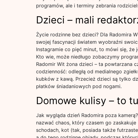
programów, ale i terminy zebrania rodziciel
Dzieci – mali redaktor
Życie rodzinne bez dzieci? Dla Radomira Wit
swojej fascynacji światem wyobraźni swoich
Instagramie co pięć minut, to mówi się, że
Kto wie, może niedługo zobaczymy program
Radomir Wit żona dzieci – ta powtarzana c
codzienność: odległą od medialnego zgiełk
kubków z kawą. Przecież dzieci są tylko d
płatków śniadaniowych pod nogami.
Domowe kulisy – to tu
Jak wygląda dzień Radomira poza kamerą?
nazwać chaos, który czasem go zaskakuje
schodach, kot (tak, posiada także futrzast
a do tego rodzinne obiady, podczas których