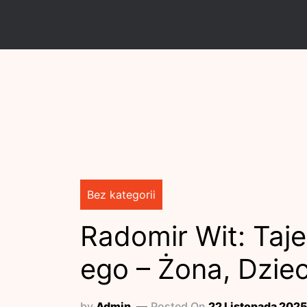
Skip
to
content
Bez kategorii
Radomir Wit: Taj
ego – Żona, Dziec
by
Admin
Posted On
22 Listopada 202