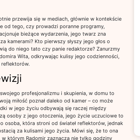
otnie przewija się w mediach, głównie w kontekście
żnie od tego, czy prowadzi poranne programy,
cjonuje bieżące wydarzenia, jego twarz zna
za kamerami? Kto pierwszy słyszy jego głos o
wią do niego tato czy panie redaktorze? Zanurzmy
omira Wita, odkrywając kulisy jego codzienności,
 reflektorów.
wizji
 swojego profesjonalizmu i skupienia, w domu to
swoją miłość poznał daleko od kamer – co może
dki w jego życiu odbywają się raczej między
ą osoby z jego otoczenia, jego życie uczuciowe to
o osoba, która stroni od świateł reflektorów, jednak
stacią za kulisami jego życia. Mówi się, że to ona
w którym Radomir zaznacza nie tylko godziny