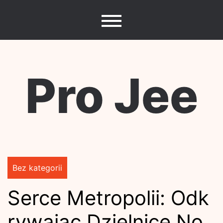
Skip
to
content
Pro Jee
Bez kategorii
Serce Metropolii: Odk
rywając Dzielnice No