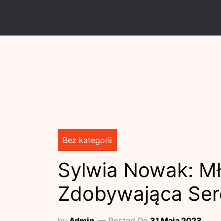
Skip
to
content
Bez kategorii
Sylwia Nowak: Mł
Zdobywająca Serc
by
Admin
Posted On
31 Maja 2023