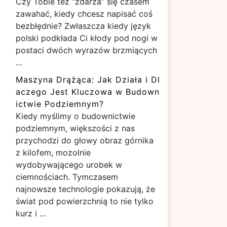
Czy Tobie też “zdarza” się czasem
zawahać, kiedy chcesz napisać coś
bezbłędnie? Zwłaszcza kiedy język
polski podkłada Ci kłody pod nogi w
postaci dwóch wyrazów brzmiących
…
Maszyna Drążąca: Jak Działa i Dl
aczego Jest Kluczowa w Budown
ictwie Podziemnym?
Kiedy myślimy o budownictwie
podziemnym, większości z nas
przychodzi do głowy obraz górnika
z kilofem, mozolnie
wydobywającego urobek w
ciemnościach. Tymczasem
najnowsze technologie pokazują, że
świat pod powierzchnią to nie tylko
kurz i …