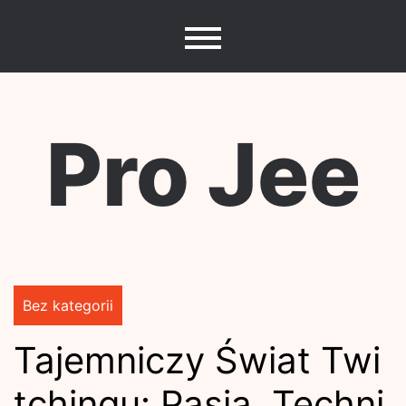
Skip
to
content
Pro Jee
Bez kategorii
Tajemniczy Świat Twi
tchingu: Pasja, Techni