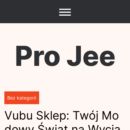
Skip
to
content
Pro Jee
Bez kategorii
Vubu Sklep: Twój Mo
dowy Świat na Wycią