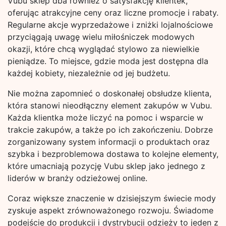
Vubu sklep dba również o satysfakcję klientek,
oferując atrakcyjne ceny oraz liczne promocje i rabaty.
Regularne akcje wyprzedażowe i zniżki lojalnościowe
przyciągają uwagę wielu miłośniczek modowych
okazji, które chcą wyglądać stylowo za niewielkie
pieniądze. To miejsce, gdzie moda jest dostępna dla
każdej kobiety, niezależnie od jej budżetu.
Nie można zapomnieć o doskonałej obsłudze klienta,
która stanowi nieodłączny element zakupów w Vubu.
Każda klientka może liczyć na pomoc i wsparcie w
trakcie zakupów, a także po ich zakończeniu. Dobrze
zorganizowany system informacji o produktach oraz
szybka i bezproblemowa dostawa to kolejne elementy,
które umacniają pozycję Vubu sklep jako jednego z
liderów w branży odzieżowej online.
Coraz większe znaczenie w dzisiejszym świecie mody
zyskuje aspekt zrównoważonego rozwoju. Świadome
podejście do produkcji i dystrybucji odzieży to jeden z