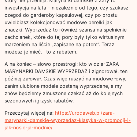
który nie przemija. Marynarki damskie z Zary to
inwestycja na lata – niezależnie od tego, czy szukasz
czegoś do garderoby kapsułowej, czy po prostu
uwielbiasz kolekcjonować modowe perełki jak
znaczki. Wyprzedaż to również szansa na spełnienie
zachcianek, które do tej pory były tylko wirtualnym
marzeniem na liście „zapisane na potem”. Teraz
możesz je mieć. I to z rabatem.
A na koniec – słowo przestrogi: kto widział ZARA
MARYNARKI DAMSKIE WYPRZEDAŻ i zignorował, ten
później żałował. Czas więc ruszyć na modowe łowy,
zanim ulubione modele zostaną wyprzedane, a my
znów będziemy zmuszone czekać aż do kolejnych
sezonowych igrzysk rabatów.
Przeczytaj więcej na:
https://urodaweb.pl/zara-
marynarki-damskie-wyprzedaz-klasyka-w-promocji-i-
jak-nosic-ja-modnie/
.