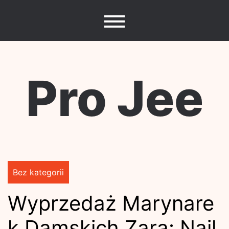
Skip
to
content
Pro Jee
Bez kategorii
Wyprzedaż Marynare
k Damskich Zara: Najl