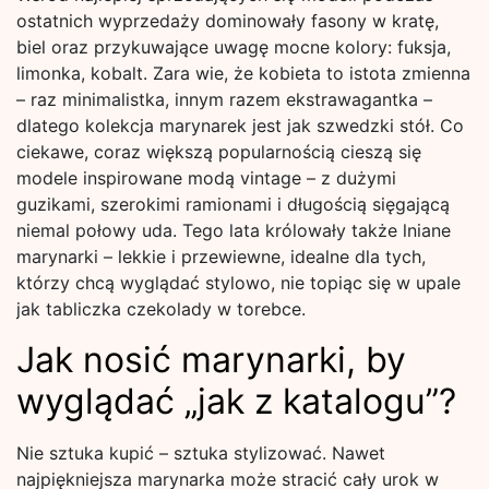
ostatnich wyprzedaży dominowały fasony w kratę,
biel oraz przykuwające uwagę mocne kolory: fuksja,
limonka, kobalt. Zara wie, że kobieta to istota zmienna
– raz minimalistka, innym razem ekstrawagantka –
dlatego kolekcja marynarek jest jak szwedzki stół. Co
ciekawe, coraz większą popularnością cieszą się
modele inspirowane modą vintage – z dużymi
guzikami, szerokimi ramionami i długością sięgającą
niemal połowy uda. Tego lata królowały także lniane
marynarki – lekkie i przewiewne, idealne dla tych,
którzy chcą wyglądać stylowo, nie topiąc się w upale
jak tabliczka czekolady w torebce.
Jak nosić marynarki, by
wyglądać „jak z katalogu”?
Nie sztuka kupić – sztuka stylizować. Nawet
najpiękniejsza marynarka może stracić cały urok w