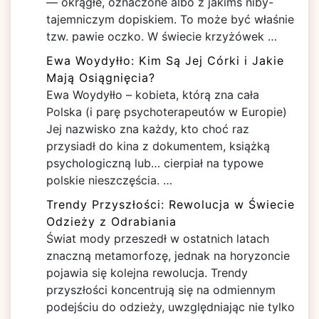
— okrągłe, oznaczone albo z jakimś niby-
tajemniczym dopiskiem. To może być właśnie
tzw. pawie oczko. W świecie krzyżówek …
Ewa Woydyłło: Kim Są Jej Córki i Jakie
Mają Osiągnięcia?
Ewa Woydyłło – kobieta, którą zna cała
Polska (i parę psychoterapeutów w Europie)
Jej nazwisko zna każdy, kto choć raz
przysiadł do kina z dokumentem, książką
psychologiczną lub… cierpiał na typowe
polskie nieszczęścia. …
Trendy Przyszłości: Rewolucja w Świecie
Odzieży z Odrabiania
Świat mody przeszedł w ostatnich latach
znaczną metamorfozę, jednak na horyzoncie
pojawia się kolejna rewolucja. Trendy
przyszłości koncentrują się na odmiennym
podejściu do odzieży, uwzględniając nie tylko