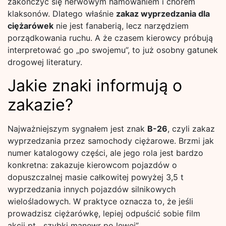
zakończyć się nerwowym hamowaniem i chórem
klaksonów. Dlatego właśnie
zakaz wyprzedzania dla
ciężarówek
nie jest fanaberią, lecz narzędziem
porządkowania ruchu. A że czasem kierowcy próbują
interpretować go „po swojemu”, to już osobny gatunek
drogowej literatury.
Jakie znaki informują o
zakazie?
Najważniejszym sygnałem jest znak
B-26
, czyli zakaz
wyprzedzania przez samochody ciężarowe. Brzmi jak
numer katalogowy części, ale jego rola jest bardzo
konkretna: zakazuje kierowcom pojazdów o
dopuszczalnej masie całkowitej powyżej 3,5 t
wyprzedzania innych pojazdów silnikowych
wielośladowych. W praktyce oznacza to, że jeśli
prowadzisz ciężarówkę, lepiej odpuścić sobie film
akcji pt. „szybki manewr po lewej”.