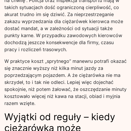
na chwilę”. Policja oraz inspekcja transportu mają w
takich sytuacjach dość ograniczoną cierpliwość, co
akurat trudno im się dziwić. Za nieprzestrzeganie
zakazu wyprzedzania dla ciężarówek kierowca może
dostać mandat, a w zależności od sytuacji także
punkty karne. W przypadku zawodowych kierowców
dochodzą jeszcze konsekwencje dla firmy, czasu
pracy i rozliczeń trasowych.
W praktyce koszt „sprytnego” manewru potrafi okazać
się znacznie wyższy niż kilka minut jazdy za
poprzedzającym pojazdem. A że ciężarówka nie ma
skrzydeł, to i tak nie odleci. Lepiej więc dojechać
spokojnie, niż potem żałować, że oszczędzanie minuty
kosztowało więcej niż kawa na stacji, obiad i myjnia
razem wzięte.
Wyjątki od reguły – kiedy
ciężarówka może