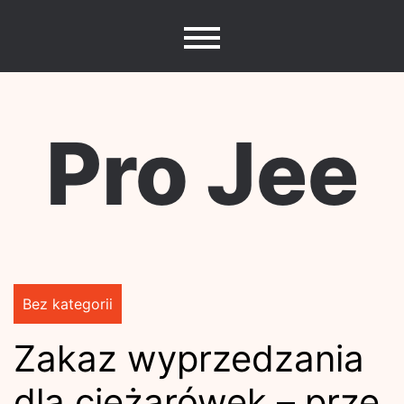
Skip
to
content
Pro Jee
Bez kategorii
Zakaz wyprzedzania
dla ciężarówek – prze