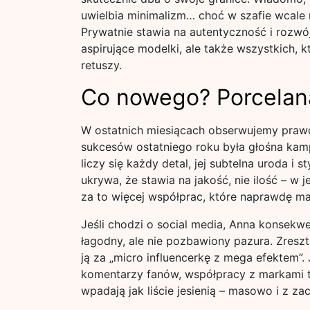
uwielbia minimalizm… choć w szafie wcale n
Prywatnie stawia na autentyczność i rozwój
aspirujące modelki, ale także wszystkich, k
retuszy.
Co nowego? Porcelana
W ostatnich miesiącach obserwujemy prawd
sukcesów ostatniego roku była głośna kam
liczy się każdy detal, jej subtelna uroda i
ukrywa, że stawia na jakość, nie ilość – w j
za to więcej współprac, które naprawdę maj
Jeśli chodzi o social media, Anna konsekwe
łagodny, ale nie pozbawiony pazura. Zreszt
ją za „micro influencerkę z mega efektem”.
komentarzy fanów, współpracy z markami ty
wpadają jak liście jesienią – masowo i z z