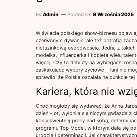
by
Admin
Posted On
9 Września 2025
W świecie polskiego show-biznesu pojawiają
czerwonym dywanie, ale też potrafią zacza
nietuzinkową osobowością. Jedną z takich
modelka, influencerka i kobieta wielu talen
więcej. Czy to debiuty na wybiegach, rosn
zaskakujące wybory życiowe – fani nie mo
sprawiło, że Polska oszalała na punkcie tej
Kariera, która nie wzi
Choć mogłoby się wydawać, że Anna Jarosz
dzień – ot, wyłoniła się niczym gwiazda z c
konsekwentnej pracy nad sobą, determinacj
programu Top Model, w którym dała się po
urodzie i determinacji. Jej charakterystyc