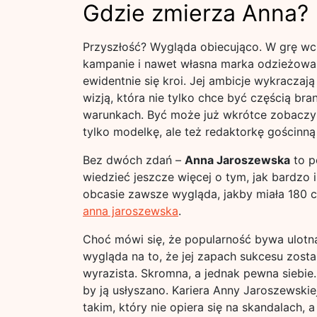
Gdzie zmierza Anna?
Przyszłość? Wygląda obiecująco. W grę w
kampanie i nawet własna marka odzieżowa 
ewidentnie się kroi. Jej ambicje wykraczają
wizją, która nie tylko chce być częścią br
warunkach. Być może już wkrótce zobaczym
tylko modelkę, ale też redaktorkę gościn
Bez dwóch zdań –
Anna Jaroszewska
to po
wiedzieć jeszcze więcej o tym, jak bardzo 
obcasie zawsze wygląda, jakby miała 180 cm
anna jaroszewska
.
Choć mówi się, że popularność bywa ulotn
wygląda na to, że jej zapach sukcesu zostan
wyrazista. Skromna, a jednak pewna siebie.
by ją usłyszano. Kariera Anny Jaroszewski
takim, który nie opiera się na skandalach, a