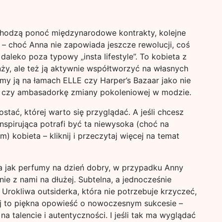
chodzą ponoć międzynarodowe kontrakty, kolejne
– choć Anna nie zapowiada jeszcze rewolucji, coś
 daleko poza typowy „insta lifestyle”. To kobieta z
anży, ale też ją aktywnie współtworzyć na własnych
y ją na łamach ELLE czy Harper’s Bazaar jako nie
ną czy ambasadorkę zmiany pokoleniowej w modzie.
stać, której warto się przyglądać. A jeśli chcesz
inspirująca potrafi być ta niewysoka (choć na
) kobieta – kliknij i przeczytaj więcej na temat
a jak perfumy na dzień dobry, w przypadku Anny
ie z nami na dłużej. Subtelna, a jednocześnie
 Urokliwa outsiderka, która nie potrzebuje krzyczeć,
ej to piękna opowieść o nowoczesnym sukcesie –
 na talencie i autentyczności. I jeśli tak ma wyglądać