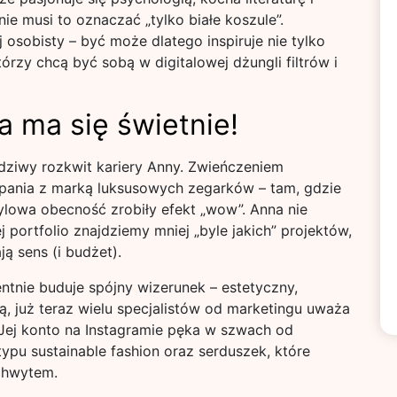
ie musi to oznaczać „tylko białe koszule”.
 osobisty – być może dlatego inspiruje nie tylko
tórzy chcą być sobą w digitalowej dżungli filtrów i
 ma się świetnie!
ziwy rozkwit kariery Anny. Zwieńczeniem
pania z marką luksusowych zegarków – tam, gdzie
 stylowa obecność zrobiły efekt „wow”. Anna nie
ej portfolio znajdziemy mniej „byle jakich” projektów,
ą sens (i budżet).
ntnie buduje spójny wizerunek – estetyczny,
ą, już teraz wielu specjalistów od marketingu uważa
 Jej konto na Instagramie pęka w szwach od
pu sustainable fashion oraz serduszek, które
achwytem.