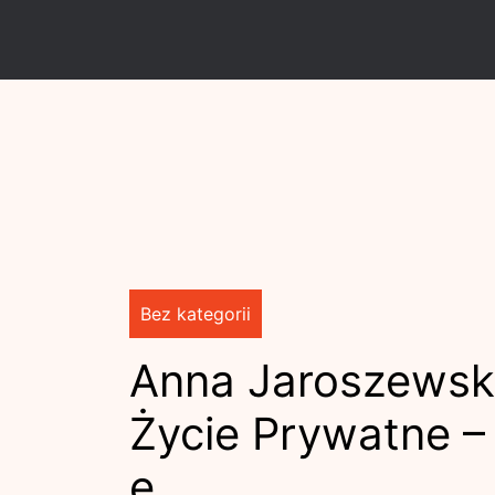
Skip
to
content
Bez kategorii
Anna Jaroszewska
Życie Prywatne –
e