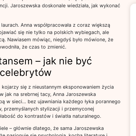
encji. Jaroszewska doskonale wiedziała, jak wykonać
 laurach. Anna współpracowała z coraz większą
jawiać się nie tylko na polskich wybiegach, ale
cą. Nawiasem mówiąc, niegdyś było mówione, że
owodniła, że czas to zmienić.
tansem – jak nie być
 celebrytów
a kojarzy się z nieustannym eksponowaniem życia
 jak na srebrnej tacy, Anna Jaroszewska
bą w sieci… bez ujawniania każdego łyka porannego
ów, przemyślanych stylizacji i przemyconej
słabość do kontrastów i światła naturalnego.
iele – głównie dlatego, że sama Jaroszewska
 pasjonuje się psychologią, kocha literaturę i