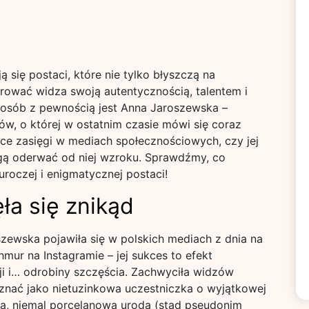
 się postaci, które nie tylko błyszczą na
rować widza swoją autentycznością, talentem i
 osób z pewnością jest Anna Jaroszewska –
tów, o której w ostatnim czasie mówi się coraz
ące zasięgi w mediach społecznościowych, czy jej
gą oderwać od niej wzroku. Sprawdźmy, co
 uroczej i enigmatycznej postaci!
ęła się znikąd
ewska pojawiła się w polskich mediach z dnia na
hmur na Instagramie – jej sukces to efekt
i i… odrobiny szczęścia. Zachwyciła widzów
znać jako nietuzinkowa uczestniczka o wyjątkowej
zna, niemal porcelanowa uroda (stąd pseudonim