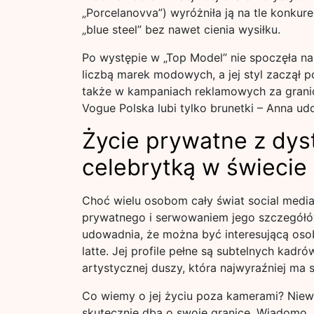
„Porcelanovva”) wyróżniła ją na tle konkur
„blue steel” bez nawet cienia wysiłku.
Po występie w „Top Model” nie spoczęła na
liczbą marek modowych, a jej styl zaczął po
także w kampaniach reklamowych za grani
Vogue Polska lubi tylko brunetki – Anna ud
Życie prywatne z dys
celebrytką w świecie
Choć wielu osobom cały świat social medi
prywatnego i serwowaniem jego szczegółów
udowadnia, że można być interesującą oso
latte. Jej profile pełne są subtelnych kadr
artystycznej duszy, która najwyraźniej ma 
Co wiemy o jej życiu poza kamerami? Niew
skutecznie dba o swoje granice. Wiadomo, że