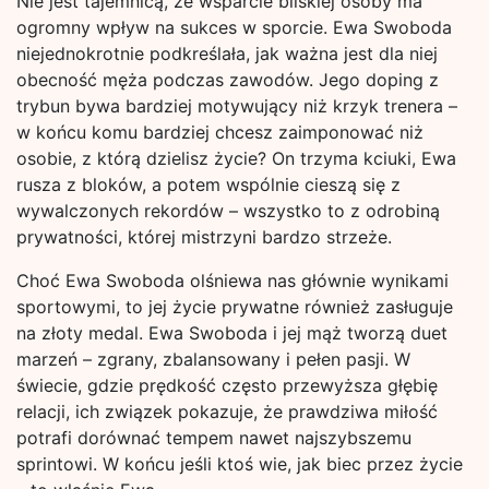
Nie jest tajemnicą, że wsparcie bliskiej osoby ma
ogromny wpływ na sukces w sporcie. Ewa Swoboda
niejednokrotnie podkreślała, jak ważna jest dla niej
obecność męża podczas zawodów. Jego doping z
trybun bywa bardziej motywujący niż krzyk trenera –
w końcu komu bardziej chcesz zaimponować niż
osobie, z którą dzielisz życie? On trzyma kciuki, Ewa
rusza z bloków, a potem wspólnie cieszą się z
wywalczonych rekordów – wszystko to z odrobiną
prywatności, której mistrzyni bardzo strzeże.
Choć Ewa Swoboda olśniewa nas głównie wynikami
sportowymi, to jej życie prywatne również zasługuje
na złoty medal. Ewa Swoboda i jej mąż tworzą duet
marzeń – zgrany, zbalansowany i pełen pasji. W
świecie, gdzie prędkość często przewyższa głębię
relacji, ich związek pokazuje, że prawdziwa miłość
potrafi dorównać tempem nawet najszybszemu
sprintowi. W końcu jeśli ktoś wie, jak biec przez życie