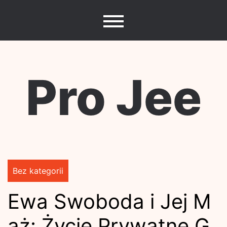
Skip
to
content
Pro Jee
Bez kategorii
Ewa Swoboda i Jej M
ąż: Życie Prywatne G