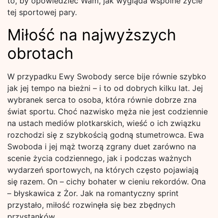
to, by opowiedzieć Wam, jak wygląda wspólne życie
tej sportowej pary.
Miłość na najwyższych
obrotach
W przypadku Ewy Swobody serce bije równie szybko
jak jej tempo na bieżni – i to od dobrych kilku lat. Jej
wybranek serca to osoba, która równie dobrze zna
świat sportu. Choć nazwisko męża nie jest codziennie
na ustach mediów plotkarskich, wieść o ich związku
rozchodzi się z szybkością godną stumetrowca. Ewa
Swoboda i jej mąż tworzą zgrany duet zarówno na
scenie życia codziennego, jak i podczas ważnych
wydarzeń sportowych, na których często pojawiają
się razem. On – cichy bohater w cieniu rekordów. Ona
– błyskawica z Żor. Jak na romantyczny sprint
przystało, miłość rozwinęła się bez zbędnych
przystanków.