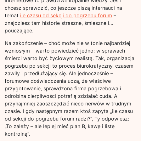
internetowe to prawdziwe kopalnie wiedzy. Jeśli
chcesz sprawdzić, co jeszcze piszą internauci na
temat
ile czasu od sekcji do pogrzebu forum
–
znajdziesz tam historie straszne, śmieszne i…
pouczające.
Na zakończenie – choć może nie w tonie najbardziej
wzniosłym – warto powiedzieć jedno: w sprawach
śmierci warto być życiowym realistą. Tak, organizacja
pogrzebu po sekcji to proces biurokratyczny, czasem
zawiły i przedłużający się. Ale jednocześnie –
forumowe doświadczenia uczą, że właściwe
przygotowanie, sprawdzona firma pogrzebowa i
odrobina cierpliwości potrafią zdziałać cuda. A
przynajmniej zaoszczędzić nieco nerwów w trudnym
czasie. I gdy następnym razem ktoś zapyta „ile czasu
od sekcji do pogrzebu forum radzi?”, Ty odpowiesz:
„To zależy – ale lepiej mieć plan B, kawę i listę
kontrolną”.