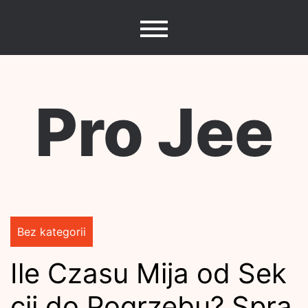
Skip
to
content
Pro Jee
Bez kategorii
Ile Czasu Mija od Sek
cji do Pogrzebu? Spra