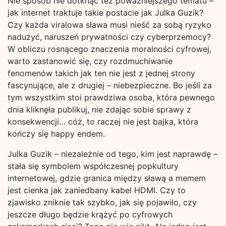
Nie sposób nie dotknąć też poważniejszego tematu –
jak internet traktuje takie postacie jak Julka Guzik?
Czy każda viralowa sława musi nieść za sobą ryzyko
nadużyć, naruszeń prywatności czy cyberprzemocy?
W obliczu rosnącego znaczenia moralności cyfrowej,
warto zastanowić się, czy rozdmuchiwanie
fenomenów takich jak ten nie jest z jednej strony
fascynujące, ale z drugiej – niebezpieczne. Bo jeśli za
tym wszystkim stoi prawdziwa osoba, która pewnego
dnia kliknęła publikuj, nie zdając sobie sprawy z
konsekwencji… cóż, to raczej nie jest bajka, która
kończy się happy endem.
Julka Guzik – niezależnie od tego, kim jest naprawdę –
stała się symbolem współczesnej popkultury
internetowej, gdzie granica między sławą a memem
jest cienka jak zaniedbany kabel HDMI. Czy to
zjawisko zniknie tak szybko, jak się pojawiło, czy
jeszcze długo będzie krążyć po cyfrowych