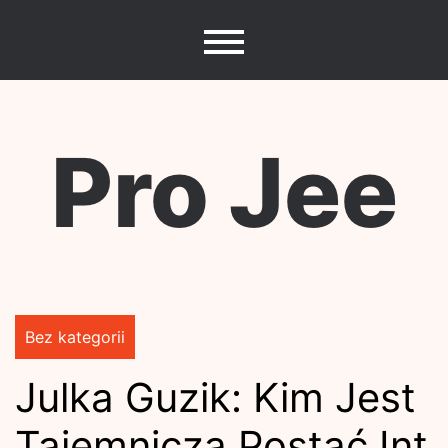
Skip
to
content
Pro Jee
Bez kategorii
Julka Guzik: Kim Jest
Tajemnicza Postać Int