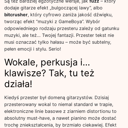
Są też bardziej egzotyczne wersje, jak
fuzz
– który
dodaje gitarze efekt „bulgoczącej lawy”, albo
bitcrusher
, który cyfrowo zaniża jakość dźwięku,
tworząc efekt “muzyki z GameBoya”. Wybór
odpowiedniego rodzaju przesteru zależy od gatunku
muzyki, ale też… Twojej fantazji. Przester tekst nie
musi oznaczać tylko hałasu – może być subtelny,
pełen emocji i stylu. Serio!
Wokale, perkusja i…
klawisze? Tak, tu też
działa!
Kiedyś przester był domeną gitarzystów. Dzisiaj
przesterowany wokal to niemal standard w trapie,
elektroniczne linie basowe z ziarniem distortionu to
absolutny must-have, a nawet pianino może dostać
trochę zniekształcenia, by brzmiało ciekawiej. Efekt