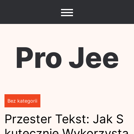
Skip
to
content
Pro Jee
Bez kategorii
Przester Tekst: Jak S
kutecznie Wykorzysta