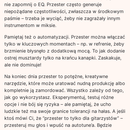
nie zapomnij o EQ. Przester często generuje
niepożądane częstotliwości, zwłaszcza w środkowym
paśmie – trzeba je wyciąć, żeby nie zagrażały innym
instrumentom w miksie.
Pamiętaj też o automatyzacji. Przester można włączać
tylko w kluczowych momentach – np. w refrenie, żeby
brzmienie błysnęło z dodatkową mocą. To jak dodanie
ostrej musztardy tylko na krańcu kanapki. Zaskakuje,
ale nie dominuje!
Na koniec dnia przester to potężne, kreatywne
narzędzie, które może uratować nudną produkcję albo
kompletnie ją zamordować. Wszystko zależy od tego,
jak go wykorzystasz. Eksperymentuj, testuj różne
opcje i nie bój się ryzyka – ale pamiętaj, że ucho
ludzkie też ma swoje granice tolerancji na hałas. A jeśli
ktoś mówi Ci, że “przester to tylko dla gitarzystów” –
przesteruj mu głos i wpuść na autotune’a. Będzie