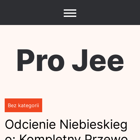
Skip
to
content
Pro Jee
Bez kategorii
Odcienie Niebieskieg
o: Kompletny Przewo