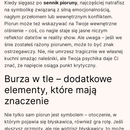
Kiedy sięgasz po
sennik pioruny
, najczęściej natrafisz
na symbolikę związaną z silną emocjonalnością,
nagłym przełomem lub wewnętrznym konfliktem.
Piorun może też wskazywać na Twoje wewnętrzne
olśnienie – coś, co nagle staje się jasne niczym
reflektor date’ów w reality show. Ale uwaga – jeśli we
śnie zostałeś rażony piorunem, może to być znak
ostrzegawczy. Nie, nie umrzesz tragicznie we własnej
kuchni smażąc naleśniki, ale Twoja psychika daje Ci
znać, że napięcie osiąga punkt krytyczny.
Burza w tle – dodatkowe
elementy, które mają
znaczenie
Nie tylko sam piorun jest symbolem – otoczenie, w
którym pojawia się błyskawica, również gra rolę. Jeśli
słyszysz grzmoty, ale nie widzisz błyskawicy, to może