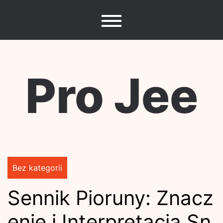
Skip
to
content
Pro Jee
Bez kategorii
Sennik Pioruny: Znacz
enie i Interpretacja Sn