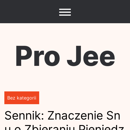
Skip
to
content
Pro Jee
Bez kategorii
Sennik: Znaczenie Sn
u o Zbieraniu Pieniędz