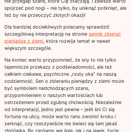
nie przegap szans, które Cię otaczają. I zawsze warto
spojrzeć pod nogi – nie tylko, by uniknąć potknięć, ale
też by nie przeoczyć złotych okazji!
Dla bardziej dociekliwych polecamy sprawdzić
szczegółową interpretację na stronie
sennik zbierać
pieniądze z ziemi
, która rozwija temat w nawet
większym szczególe.
Na koniec warto przypomnieć, że sny to nie tylko
tajemnicze przekazy z podświadomości, ale też
całkiem ciekawe, psychiczne „rzuty oka” na naszą
codzienność. Sen o zbieraniu pieniędzy z ziemi może
być symbolem nadchodzących szans,
przypomnieniem o naszych wartościach lub
ostrzeżeniem przed zgubną chciwością. Niezależnie
od interpretacji, jedno jest pewne – jeśli śni Ci się
fortuna na ulicy, może warto rano zwolnić kroku i
zerknąć, czy rzeczywiście nie świeci się tam jakaś
złotówka. Bo zarówno we śnie, jak i na jawie, życie