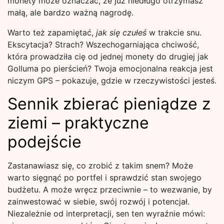
monety może oznaczać, że już niedługo otrzymasz
małą, ale bardzo ważną nagrodę.
Warto też zapamiętać,
jak się czułeś
w trakcie snu.
Ekscytacja? Strach? Wszechogarniająca chciwość,
która prowadziła cię od jednej monety do drugiej jak
Golluma po pierścień? Twoja emocjonalna reakcja jest
niczym GPS – pokazuje, gdzie w rzeczywistości jesteś.
Sennik zbierać pieniądze z
ziemi – praktyczne
podejście
Zastanawiasz się, co zrobić z takim snem? Może
warto sięgnąć po portfel i sprawdzić stan swojego
budżetu. A może wręcz przeciwnie – to wezwanie, by
zainwestować w siebie, swój rozwój i potencjał.
Niezależnie od interpretacji, sen ten wyraźnie mówi: