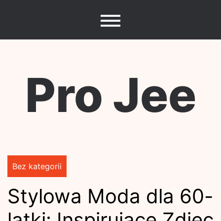
Skip
to
content
Pro Jee
Bez kategorii
Stylowa Moda dla 60-
latki: Inspirujące Zdjęc