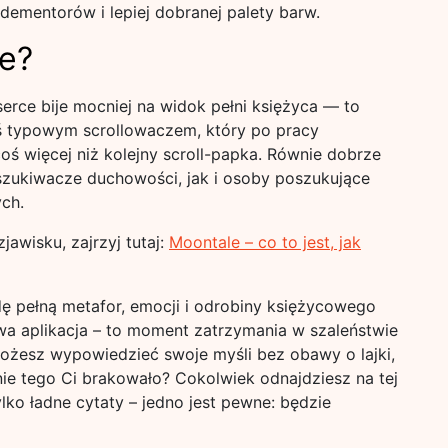
dementorów i lepiej dobranej palety barw.
le?
 serce bije mocniej na widok pełni księżyca — to
steś typowym scrollowaczem, który po pracy
coś więcej niż kolejny scroll-papka. Równie dobrze
poszukiwacze duchowości, jak i osoby poszukujące
ych.
jawisku, zajrzyj tutaj:
Moontale – co to jest, jak
ę pełną metafor, emocji i odrobiny księżycowego
wa aplikacja – to moment zatrzymania w szaleństwie
możesz wypowiedzieć swoje myśli bez obawy o lajki,
ie tego Ci brakowało? Cokolwiek odnajdziesz na tej
lko ładne cytaty – jedno jest pewne: będzie