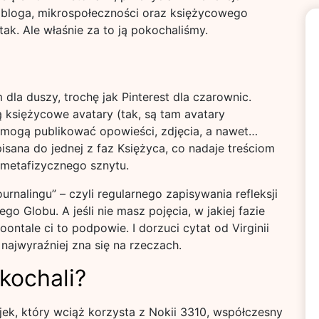
o bloga, mikrospołeczności oraz księżycowego
ak. Ale właśnie za to ją pokochaliśmy.
 dla duszy, trochę jak Pinterest dla czarownic.
 księżycowe avatary (tak, są tam avatary
 mogą publikować opowieści, zdjęcia, a nawet…
sana do jednej z faz Księżyca, co nadaje treściom
 metafizycznego sznytu.
rnalingu” – czyli regularnego zapisywania refleksji
o Globu. A jeśli nie masz pojęcia, w jakiej fazie
oontale ci to podpowie. I dorzuci cytat od Virginii
 najwyraźniej zna się na rzeczach.
kochali?
k, który wciąż korzysta z Nokii 3310, współczesny