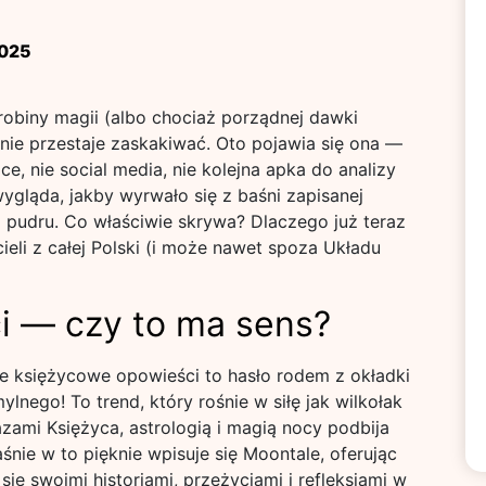
2025
obiny magii (albo chociaż porządnej dawki
t nie przestaje zaskakiwać. Oto pojawia się ona —
ce, nie social media, nie kolejna apka do analizy
gląda, jakby wyrwało się z baśni zapisanej
o pudru. Co właściwie skrywa? Dlaczego już teraz
eli z całej Polski (i może nawet spoza Układu
i — czy to ma sens?
e księżycowe opowieści to hasło rodem z okładki
lnego! To trend, który rośnie w siłę jak wilkołak
azami Księżyca, astrologią i magią nocy podbija
śnie w to pięknie wpisuje się Moontale, oferując
ię swoimi historiami, przeżyciami i refleksjami w