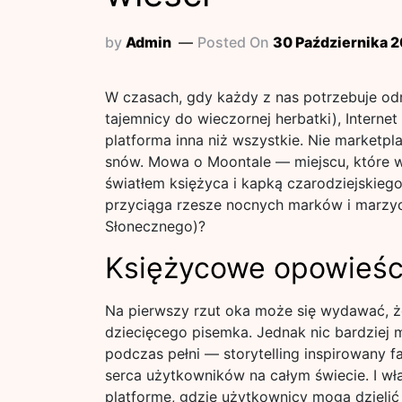
by
Admin
Posted On
30 Października 
W czasach, gdy każdy z nas potrzebuje odr
tajemnicy do wieczornej herbatki), Interne
platforma inna niż wszystkie. Nie marketpla
snów. Mowa o Moontale — miejscu, które wy
światłem księżyca i kapką czarodziejskieg
przyciąga rzesze nocnych marków i marzyci
Słonecznego)?
Księżycowe opowieśc
Na pierwszy rzut oka może się wydawać, ż
dziecięcego pisemka. Jednak nic bardziej my
podczas pełni — storytelling inspirowany f
serca użytkowników na całym świecie. I wła
platformę, gdzie użytkownicy mogą dzielić s