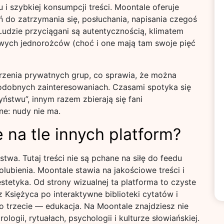
u i szybkiej konsumpcji treści. Moontale oferuje
ń do zatrzymania się, posłuchania, napisania czegoś
 Ludzie przyciągani są autentycznością, klimatem
owych jednorożców (choć i one mają tam swoje pięć
zenia prywatnych grup, co sprawia, że można
podobnych zainteresowaniach. Czasami spotyka się
stwu”, innym razem zbierają się fani
ne: nudy nie ma.
na tle innych platform?
twa. Tutaj treści nie są pchane na siłę do feedu
polubienia. Moontale stawia na jakościowe treści i
tetyka. Od strony wizualnej ta platforma to czyste
z Księżyca po interaktywne biblioteki cytatów i
o trzecie — edukacja. Na Moontale znajdziesz nie
rologii, rytuałach, psychologii i kulturze słowiańskiej.