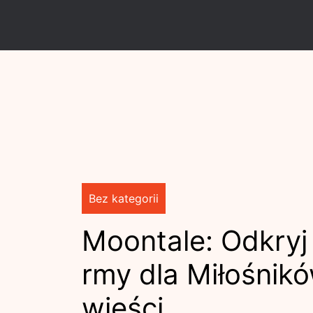
Skip
to
content
Bez kategorii
Moontale: Odkryj
rmy dla Miłośni
wieści