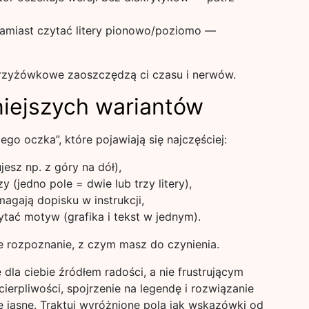
amiast czytać litery pionowo/poziomo —
rzyżówkowe zaoszczędzą ci czasu i nerwów.
niejszych wariantów
go oczka”, które pojawiają się najczęściej:
jesz np. z góry na dół),
 (jedno pole = dwie lub trzy litery),
agają dopisku w instrukcji,
zytać motyw (grafika i tekst w jednym).
e rozpoznanie, z czym masz do czynienia.
la ciebie źródłem radości, a nie frustrującym
erpliwości, spojrzenie na legendę i rozwiązanie
ię jasne. Traktuj wyróżnione pola jak wskazówki od