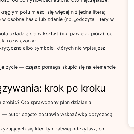
żności od pomysłowości autora. Oto najczęstsze:
ągłym polu mieści się więcej niż jedna litera;
 w osobne hasło lub zdanie (np. „odczytaj litery w
a układają się w kształt (np. pawiego pióra), co
dla rozwiązania;
akrytyczne albo symbole, których nie wpisujesz
je życie — często pomaga skupić się na elemencie
ązywania: krok po kroku
m zrobić? Oto sprawdzony plan działania:
ki — autor często zostawia wskazówkę dotyczącą
zyżujących się liter, tym łatwiej odczytasz, co