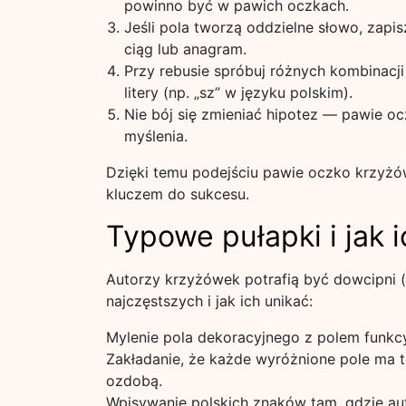
powinno być w pawich oczkach.
Jeśli pola tworzą oddzielne słowo, zapis
ciąg lub anagram.
Przy rebusie spróbuj różnych kombinacji
litery (np. „sz” w języku polskim).
Nie bój się zmieniać hipotez — pawie o
myślenia.
Dzięki temu podejściu pawie oczko krzyżów
kluczem do sukcesu.
Typowe pułapki i jak 
Autorzy krzyżówek potrafią być dowcipni (
najczęstszych i jak ich unikać:
Mylenie pola dekoracyjnego z polem funk
Zakładanie, że każde wyróżnione pole ma t
ozdobą.
Wpisywanie polskich znaków tam, gdzie au