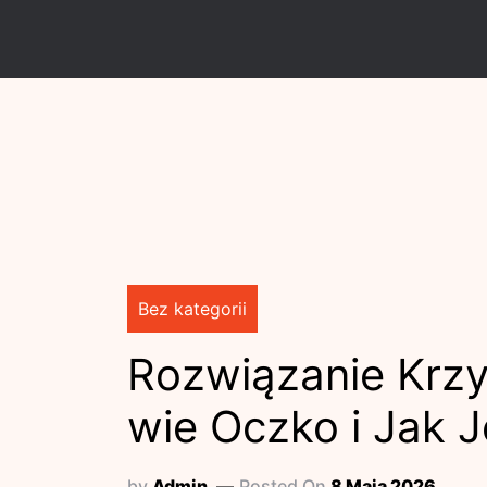
Skip
to
content
Bez kategorii
Rozwiązanie Krzy
wie Oczko i Jak 
by
Admin
Posted On
8 Maja 2026