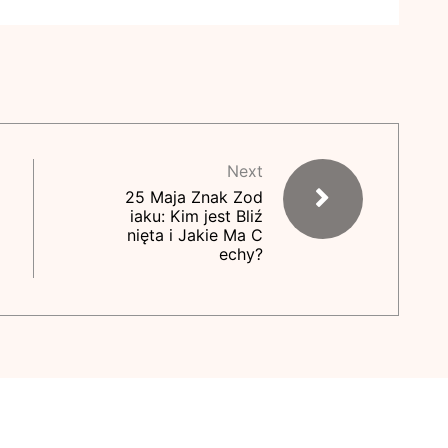
Next
25 Maja Znak Zod
iaku: Kim jest Bliź
nięta i Jakie Ma C
echy?
Proudly Powered By WordPress