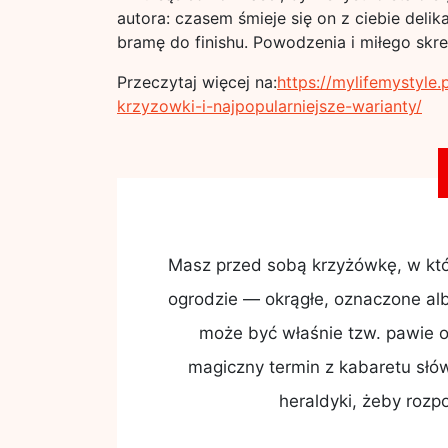
autora: czasem śmieje się on z ciebie delika
bramę do finishu. Powodzenia i miłego skre
Przeczytaj więcej na:
https://mylifemystyl
krzyzowki-i-najpopularniejsze-warianty/
Masz przed sobą krzyżówkę, w które
ogrodzie — okrągłe, oznaczone al
może być właśnie tzw. pawie o
magiczny termin z kabaretu słó
heraldyki, żeby rozp