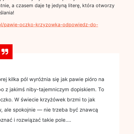
tnie, a czasem daje tę jedyną literę, która otworzy
ślania!
e.pl/pawie-oczko-krzyzowka-odpowiedz-do-
j kilka pól wyróżnia się jak pawie pióro na
bo z jakimś niby-tajemniczym dopiskiem. To
czko. W świecie krzyżówek brzmi to jak
w, ale spokojnie — nie trzeba być znawcą
oznać i rozwiązać takie pole.…