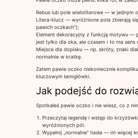
Pawie oczko może pełnić kilka ról, w zale
Rebus lub pole wieloliterowe — w jednym okr
Litera-klucz — wyróżnione pola zbierają się
pawich oczkach”);
Element dekoracyjny z funkcją motywu — pol
jest tylko dla oka, ale czasem i to ma sens 
Miejsce dla dopisku — np. skróty, znaki di
normalnie w kratkę.
Zatem pawie oczko niekoniecznie kompliku
kluczowym łamigłówki.
Jak podejść do rozwi
Spotkałeś pawie oczko i nie wiesz, co z ni
Przeczytaj legendę i wstęp do krzyżów
wyróżnionych pól.
Wypełnij „normalne” hasła — im więcej kr