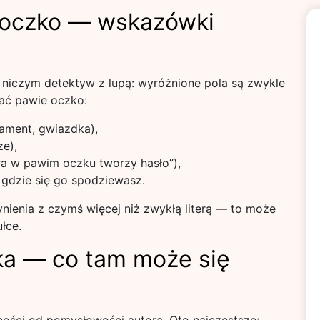
 oczko — wskazówki
 niczym detektyw z lupą: wyróżnione pola są zwykle
ać pawie oczko:
iament, gwiazdka),
ze),
era w pawim oczku tworzy hasło”),
 gdzie się go spodziewasz.
ynienia z czymś więcej niż zwykłą literą — to może
łce.
ka — co tam może się