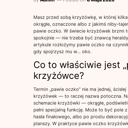
Masz przed sobą krzyżówkę, w której kilka
okrągłe, oznaczone albo z jakimś niby-taj
pawie oczko. W świecie krzyżówek brzmi to
spokojnie — nie trzeba być znawcą heraldy
artykule rozłożymy pawie oczko na czynniki
gdy spojrzysz mu w… oko.
Co to właściwie jest 
krzyżówce?
Termin „pawie oczko” nie ma jednej, ścisłej
krzyżówek — to raczej nazwa potoczna. Na
schemacie krzyżówki — okrągłe, podświet
pełni specjalną funkcję. Może to być pole z
hasła finałowego, albo po prostu dekoracyj
planszy. W praktyce pawie oczko krzyżówka