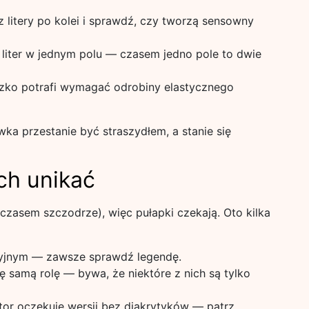
z litery po kolei i sprawdź, czy tworzą sensowny
 liter w jednym polu — czasem jedno pole to dwie
czko potrafi wymagać odrobiny elastycznego
ka przestanie być straszydłem, a stanie się
ich unikać
czasem szczodrze), więc pułapki czekają. Oto kilka
cyjnym — zawsze sprawdź legendę.
ę samą rolę — bywa, że niektóre z nich są tylko
tor oczekuje wersji bez diakrytyków — patrz