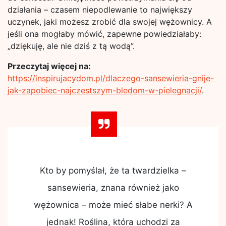
działania – czasem niepodlewanie to największy
uczynek, jaki możesz zrobić dla swojej wężownicy. A
jeśli ona mogłaby mówić, zapewne powiedziałaby:
„dziękuję, ale nie dziś z tą wodą”.
Przeczytaj więcej na:
https://inspirujacydom.pl/dlaczego-sansewieria-gnije-
jak-zapobiec-najczestszym-bledom-w-pielegnacji/
.
Kto by pomyślał, że ta twardzielka –
sansewieria, znana również jako
wężownica – może mieć słabe nerki? A
jednak! Roślina, która uchodzi za