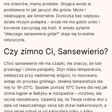
ma otworów, mamy problem. Stojąca woda w
podstawce to jak jacuzzi dla gnicia. Może i
relaksujące, ale śmiertelne. Doniczka bez odpływu
działa niczym pułapka – woda nie ma gdzie uciec i
korzenie zaczynają się kisić. A wtedy pytanie
“dlaczego sansewieria gnije?” staje się brutalnie
retoryczne.
Czy zimno Ci, Sansewierio?
Choć sansewieria nie ma czapki, nie znaczy, że lubi
przeciągi i zimne parapety. Zbyt niska temperatura,
zwłaszcza przy nadmiernej wilgoci, to murowany
wstęp do procesu gnilnego. Idealna temperatura dla
niej to 18–25°C. Spadek poniżej 10°C bywa dla niej jak
zimna kąpiel w Bałtyku w listopadzie – możliwy, ale
raczej niezalecany. Upewnij się, że Twoja roślina stoi z
dala od nieszczelnego okna lub drzwi balkonowych, a
zimą lepiej odsuń ją od kaloryfera tylko o kilka