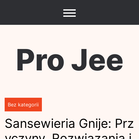
Skip
to
content
Pro Jee
Bez kategorii
Sansewieria Gnije: Prz
yczyny, Rozwiązania i