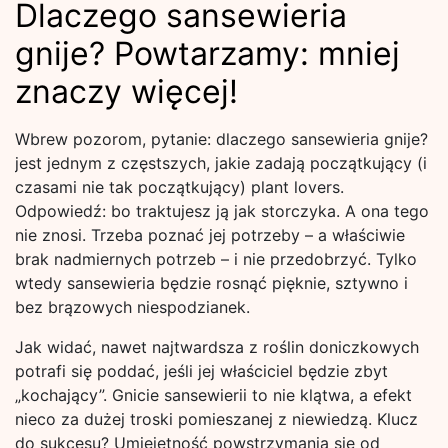
Dlaczego sansewieria
gnije? Powtarzamy: mniej
znaczy więcej!
Wbrew pozorom, pytanie: dlaczego sansewieria gnije?
jest jednym z częstszych, jakie zadają początkujący (i
czasami nie tak początkujący) plant lovers.
Odpowiedź: bo traktujesz ją jak storczyka. A ona tego
nie znosi. Trzeba poznać jej potrzeby – a właściwie
brak nadmiernych potrzeb – i nie przedobrzyć. Tylko
wtedy sansewieria będzie rosnąć pięknie, sztywno i
bez brązowych niespodzianek.
Jak widać, nawet najtwardsza z roślin doniczkowych
potrafi się poddać, jeśli jej właściciel będzie zbyt
„kochający”. Gnicie sansewierii to nie klątwa, a efekt
nieco za dużej troski pomieszanej z niewiedzą. Klucz
do sukcesu? Umiejętność powstrzymania się od