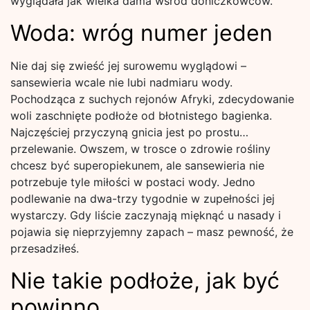
wyglądała jak wielka dama wśród doniczkowców.
Woda: wróg numer jeden
Nie daj się zwieść jej surowemu wyglądowi –
sansewieria wcale nie lubi nadmiaru wody.
Pochodząca z suchych rejonów Afryki, zdecydowanie
woli zaschnięte podłoże od błotnistego bagienka.
Najczęściej przyczyną gnicia jest po prostu…
przelewanie. Owszem, w trosce o zdrowie rośliny
chcesz być superopiekunem, ale sansewieria nie
potrzebuje tyle miłości w postaci wody. Jedno
podlewanie na dwa-trzy tygodnie w zupełności jej
wystarczy. Gdy liście zaczynają mięknąć u nasady i
pojawia się nieprzyjemny zapach – masz pewność, że
przesadziłeś.
Nie takie podłoże, jak być
powinno