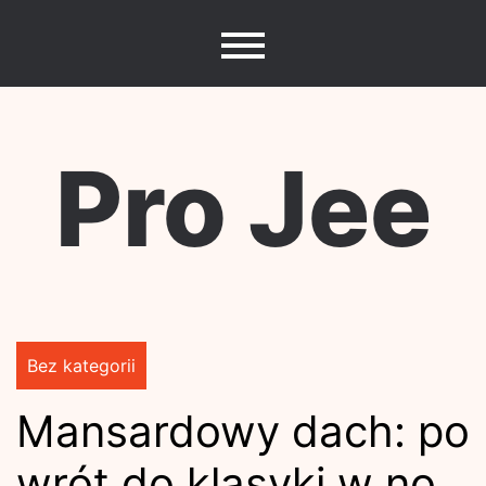
Skip
to
content
Pro Jee
Bez kategorii
Mansardowy dach: po
wrót do klasyki w no